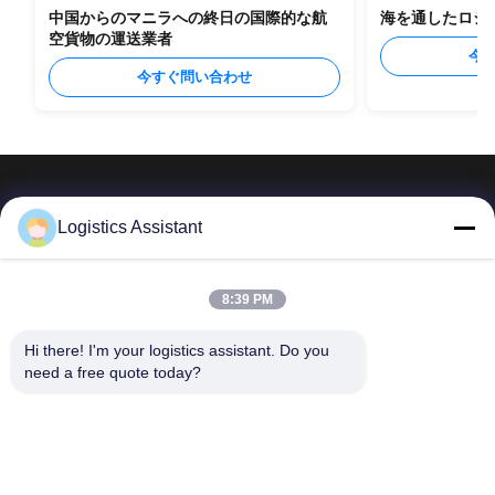
中国からのマニラへの終日の国際的な航
海を通したロシ
空貨物の運送業者
今
今すぐ問い合わせ
Logistics Assistant
私たちを選べば、決して忘れられない体験を
8:39 PM
Hi there! I'm your logistics assistant. Do you 
簡単なリンク
連絡 ください
need a free quote today?
ホーム
メール:
logisticte@maoyt.com
サービス
テレ:
0086-400 112 6656-11
わたしたち に つい
私たちをフォローしてくださ