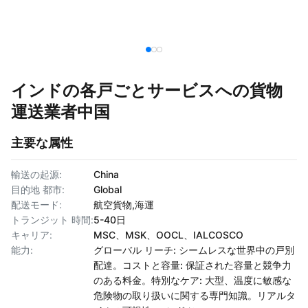
インドの各戸ごとサービスへの貨物
運送業者中国
主要な属性
輸送の起源:
China
目的地 都市:
Global
配送モード:
航空貨物,海運
トランジット 時間:
5-40日
キャリア:
MSC、MSK、OOCL、IALCOSCO
能力:
グローバル リーチ: シームレスな世界中の戸別
配達。コストと容量: 保証された容量と競争力
のある料金。特別なケア: 大型、温度に敏感な
危険物の取り扱いに関する専門知識。リアルタ