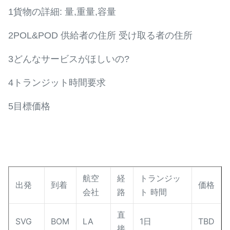
1貨物の詳細: 量,重量,容量
2POL&POD 供給者の住所 受け取る者の住所
3どんなサービスがほしいの?
4トランジット時間要求
5目標価格
航空
経
トランジッ
出発
到着
価格
会社
路
ト 時間
直
SVG
BOM
LA
1日
TBD
接