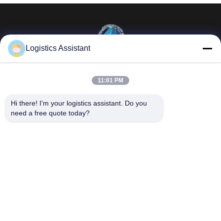
Logistics Assistant
Επέλεξέ μας και δε θα μας ξεχάσεις ποτέ.
11:01 PM
Γρήγοροι
Επικοινωνήστε μαζί
Hi there! I'm your logistics assistant. Do you 
σύνδεσμοι
μας
need a free quote today?
Σπίτι
E-mail:
logisticte@maoyt.com
Υπηρεσίες
Τηλεφώνημα:
0086-400 112
6656-11
Σχετικά με εμάς
Ακολουθήστε μας.
Ειδήσεις
Υποθέσεις