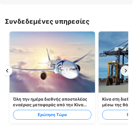
Συνδεδεμένες υπηρεσίες
Όλη την ημέρα διεθνής αποστολέας
Κίνα στη διεθν
εναέριας μεταφοράς από την Κίνα
μέσω της θάλ
στη Μανίλα
Ερώτηση Τώρα
Ερ