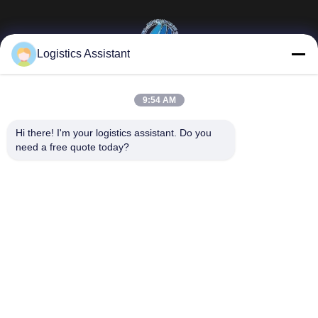
Logistics Assistant
Επέλεξέ μας και δε θα μας ξεχάσεις ποτέ.
9:54 AM
Γρήγοροι
Επικοινωνήστε μαζί
Hi there! I'm your logistics assistant. Do you 
σύνδεσμοι
μας
need a free quote today?
Σπίτι
E-mail:
logisticte@maoyt.com
Υπηρεσίες
Τηλεφώνημα:
0086-400 112
6656-11
Σχετικά με εμάς
Ακολουθήστε μας.
Ειδήσεις
Υποθέσεις