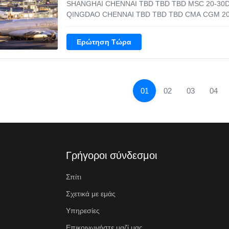
SHANGHAI CHENNAI TBD TBD TBD MSC 20-30D
QINGDAO CHENNAI TBD TBD TBD CMA CGM 20
Days SHANGHAI NEW DELHI TBD TBD TBD COS
20-30 Days Inforamtion we need 1. POL & POD 2. 
Ερώτηση Τώρα
6.
01
02
03
04
Γρήγοροι σύνδεσμοι
Σπίτι
Σχετικά με εμάς
Υπηρεσίες
Επικοινωνήστε μαζί μας