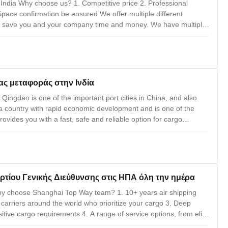
India Why choose us? 1. Competitive price 2. Professional
pace confirmation be ensured We offer multiple different
ll save you and your company time and money. We have multiple
idations to every destination in the world.Our job is to save you
ας μεταφοράς στην Ινδία
Qingdao is one of the important port cities in China, and also
s a country with rapid economic development and is one of the
rovides you with a fast, safe and reliable option for cargo
fessional customized solutions, according to your needs for you to
τίου Γενικής Διεύθυνσης στις ΗΠΑ όλη την ημέρα
y choose Shanghai Top Way team? 1. 10+ years air shipping
carriers around the world who prioritize your cargo 3. Deep
tive cargo requirements 4. A range of service options, from elite
mical consolidations 5. And much more! Some of air freight