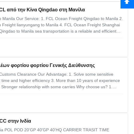
L από την Κίνα Qingdao στη Μανίλα
Manila Our Service: 1. FCL Ocean Freight Qingdao to Manila 2.
 Freight lianyungang to Manila 4. FCL Ocean Freight Shanghai
ngdao to Manila sea transportation is a reliable and efficient
large volume, long distance transnational cargo transportation
έων φορτίου φορτίου Γενικής Διεύθυνσης
 Customs Clearance Our Advantage: 1. Solve some sensitive
 time and higher efficiency 3. More than 10 years of experience
5. Stronger relationship with some carries Why choose us? 1.
 Long term mutual cooperation Service range: 1. Ocean freight
CC στην Ινδία
 India POL POD 20'GP 40'GP 40'HQ CARRIER TRASIT TIME