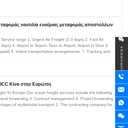
μεταφοράς ναυτιλία εναέριας μεταφοράς αποστολέων
 Service range 1. Urgent Air Freight (1-3 days) 2. Fast Air
ays) 4. Airport to Airport, Door to Airport, Airport to Door 5.
επικοινωνία
paid) 6. Inland transportation arrangements; 7. Tracking and
odes of air freight services. We will save you and your company
OCC Κίνα στην Ευρώπη
t To Europe Our ocean freight services include the following:
ral forwarding 3. Contract management 4. Project forwarding
antages of multimodal transport 1. The contracting company has a
 without having to engage different logistics operators. 2. It