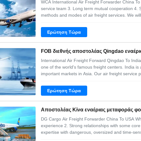
WCA International Air Freight Forwarder China To 
service team 3. Long term mutual cooperation 4. S
methods and modes of air freight services. We wi
options for your air shipments in our weekly consol
and your company money. The bottom line
Ερώτηση Τώρα
FOB διεθνής αποστολέας Qingdao εναέρι
International Air Freight Forward Qingdao To India 
one of the world's famous freight centers. India i
important markets in Asia. Our air freight service p
transportation. Our team will provide you with pro
choose the best airline
Ερώτηση Τώρα
Αποστολέας Κίνα εναέριας μεταφοράς φορ
DG Cargo Air Freight Forwarder China To USA Wh
experience 2. Strong relationships with some core 
expertise with dangerous, oversized and time-sensi
same-day delivery and exclusive charters to econo