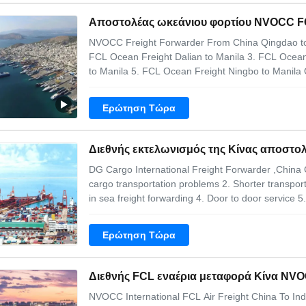
Αποστολέας ωκεάνιου φορτίου NVOCC FC
NVOCC Freight Forwarder From China Qingdao to 
FCL Ocean Freight Dalian to Manila 3. FCL Ocean
to Manila 5. FCL Ocean Freight Ningbo to Manila Qi
way of cargo transportation, which is suitable for 
needs. By sea, you can easily ship
Ερώτηση Τώρα
Διεθνής εκτελωνισμός της Κίνας αποστολ
DG Cargo International Freight Forwarder ,China
cargo transportation problems 2. Shorter transport
in sea freight forwarding 4. Door to door service 
Competitive price 2. Professional service team 3.
and Shipping freight to Indonesia; 2.
Ερώτηση Τώρα
Διεθνής FCL εναέρια μεταφορά Κίνα NVO
NVOCC International FCL Air Freight China To