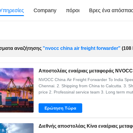
Υπηρεσίες
Company
πόροι
Βρες ένα απόσπα
σματα αναζήτησης
"nvocc china air freight forwarder"
(108 
Αποστολέας εναέριας μεταφοράς NVOCC Κ
NVOCC China Air Freight Forwarder To India Spee
Chennai. 2. Shipping from China to Calcutta. 3. 
price 2. Professinal service team 3. Long term mu
freight forwarders provide them about their assets 
transportation, routes,
Ερώτηση Τώρα
Διεθνής αποστολέας Κίνα εναέριας μετα