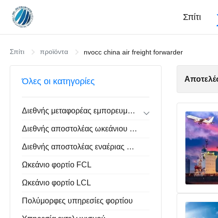
Σπίτι
Σπίτι
προϊόντα
nvocc china air freight forwarder
Αποτελέ
Όλες οι κατηγορίες
Διεθνής μεταφορέας εμπορευμάτων
Εισαγωγή εξαγωγής αποστολέων
Διεθνής αποστολέας ωκεάνιου φορτίου
Από σπίτι σε σπίτι αποστολέας
Αποθηκεύοντας υπηρεσία της Κίνας
Διεθνής αποστολέας εναέριας μεταφοράς
Ωκεάνιο φορτίο FCL
Ωκεάνιο φορτίο LCL
Πολύμορφες υπηρεσίες φορτίου