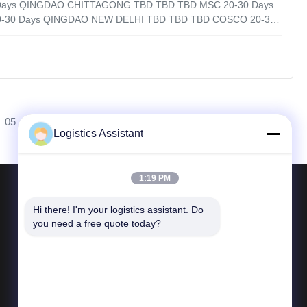
ays QINGDAO CHITTAGONG TBD TBD TBD MSC 20-30 Days
-30 Days QINGDAO NEW DELHI TBD TBD TBD COSCO 20-30
CO 20-30 Days SHANGHAI BANGALORE TBD TBD TBD HPL
Quantity 3. FOB or EXW 4. Cargo detail. 5. Cargo Ready Date
05
Logistics Assistant
1:19 PM
Επικοινωνήστε μαζί μας
Hi there! I'm your logistics assistant. Do 
you need a free quote today?
Τηλεφώνημα 86--400 112 6656-11
E-mail
logisticte@maoyt.com
Προσθήκη: Δωμάτιο 416, Cao No.5588