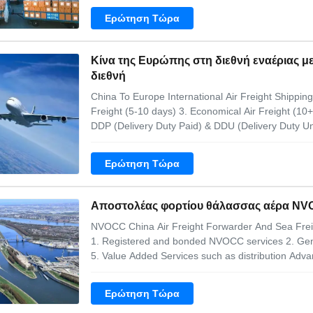
service 1. Airline cargo insurance 2.
Ερώτηση Τώρα
Κίνα της Ευρώπης στη διεθνή εναέριας 
διεθνή
China To Europe International Air Freight Shipping
Freight (5-10 days) 3. Economical Air Freight (10+ d
DDP (Delivery Duty Paid) & DDU (Delivery Duty Un
tracing We offer multiple different methods and m
time and money. We have multiple
Ερώτηση Τώρα
Αποστολέας φορτίου θάλασσας αέρα NV
NVOCC China Air Freight Forwarder And Sea Freigh
1. Registered and bonded NVOCC services 2. Gene
5. Value Added Services such as distribution Adv
single representative throughout the entire process,
speeds up and reduces handling
Ερώτηση Τώρα