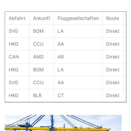
Abfahrt
Ankunft
Fluggesellschaften
Route
T
SVG
BOM
LA
Direkt
1
HKG
CCU
AA
Direkt
1
CAN
AMD
AR
Direkt
1
HKG
BOM
LA
Direkt
1
SVG
CCU
AA
Direkt
1
HKG
BLR
CT
Direkt
1