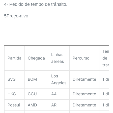
4- Pedido de tempo de trânsito.
5Preço-alvo
Temp
Linhas
Partida
Chegada
Percurso
de
aéreas
trans
Los
SVG
BOM
Diretamente
1 dia
Angeles
HKG
CCU
AA
Diretamente
1 dia
Possui
AMD
AR
Diretamente
1 dia