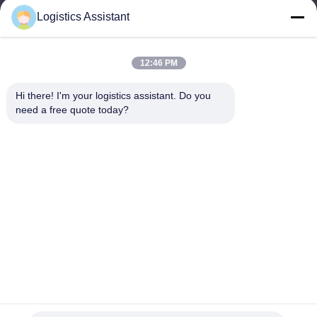
Logistics Assistant
12:46 PM
আমাদের বেছে নাও এবং তুমি আমাদের কখনো ভুলবে না
Hi there! I'm your logistics assistant. Do you 
need a free quote today?
দ্রুত লিঙ্ক
আমাদের সাথে যোগাযোগ করুন
বাড়ি
ইমেইল:
logisticte@maoyt.com
পরিষেবাদি
টেলি:
0086-400 112 6656-11
আমাদের সম্পর্কে
আমাদের অনুসরণ করো
খবর
মামলা
© 2025 SHANGHAI TOP WAY INTERNATIONAL TRANSPORT CO.,LTD. All