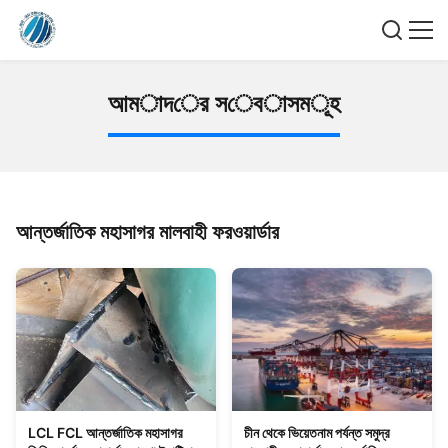
আ
ম
া
দ
ে
র
স
ে
ব
া
স
ম
ূ
হ
আন্তর্জাতিক মহাসাগর মালবাহী ফরওয়ার্ডার
LCL FCL আন্তর্জাতিক মহাসাগর
চীন থেকে ভিয়েতনাম পর্যন্ত সমুদ্র