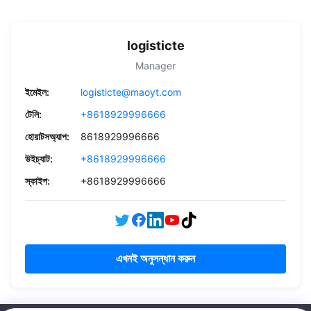
logisticte
Manager
ইমেইল:
logisticte@maoyt.com
টেলি:
+8618929996666
হোয়াটসঅ্যাপ:
8618929996666
উইচ্যাট:
+8618929996666
স্কাইপ:
+8618929996666
এখনই অনুসন্ধান করুন