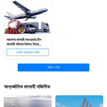
মহাসাগর মালবাহী ফরওয়ার্ডার চীন
মালবাহী পরিবহন কিংদাও নিংবো
বিশ্বব্যাপী
এখনই অনুসন্ধান করুন
আরও দেখুন
আন্তর্জাতিক মালবাহী লজিস্টিক