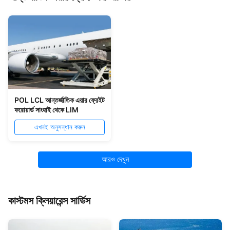
POL LCL আন্তর্জাতিক এয়ার ফ্রেইট
ফরোয়ার্ড সাংহাই থেকে LIM
এখনই অনুসন্ধান করুন
আরও দেখুন
কাস্টমস ক্লিয়ারেন্স সার্ভিস