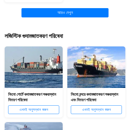
আরও দেখুন
লজিস্টিক গুদামজাতকরণ পরিষেবা
নিংবো পোর্টে গুদামজাতকরণ সঞ্চয়স্থান
নিংবো বন্দরে গুদামজাতকরণ সঞ্চয়স্থান
বিতরণ পরিষেবা
এবং বিতরণ পরিষেবা
এখনই অনুসন্ধান করুন
এখনই অনুসন্ধান করুন