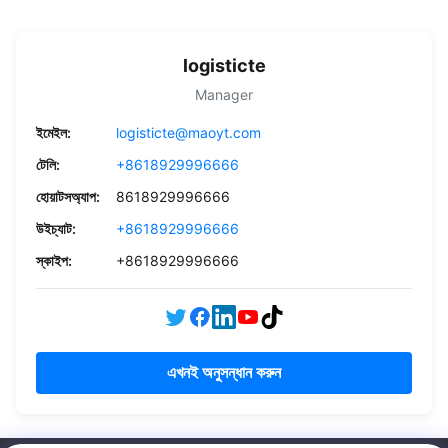
logisticte
Manager
ইমেইল:
logisticte@maoyt.com
টেলি:
+8618929996666
হোয়াটসঅ্যাপ:
8618929996666
উইচ্যাট:
+8618929996666
স্কাইপ:
+8618929996666
এখনই অনুসন্ধান করুন