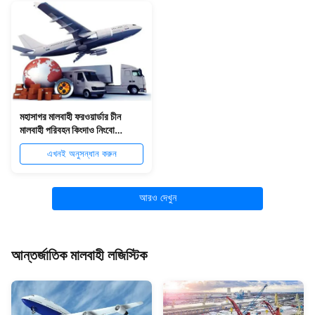
মহাসাগর মালবাহী ফরওয়ার্ডার চীন
মালবাহী পরিবহন কিংদাও নিংবো
বিশ্বব্যাপী
এখনই অনুসন্ধান করুন
আরও দেখুন
আন্তর্জাতিক মালবাহী লজিস্টিক