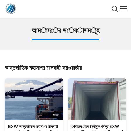
আ
ম
া
দ
ে
র
স
ে
ব
া
স
ম
ূ
হ
আন্তর্জাতিক মহাসাগর মালবাহী ফরওয়ার্ডার
ভিডিও
EXW আন্তর্জাতিক মহাসাগর মালবাহী
শেনজেন থেকে সিহানুক পর্যন্ত EXW