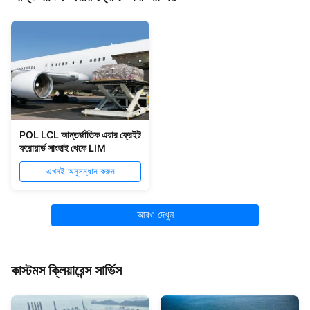
POL LCL আন্তর্জাতিক এয়ার ফ্রেইট
ফরোয়ার্ড সাংহাই থেকে LIM
এখনই অনুসন্ধান করুন
আরও দেখুন
কাস্টমস ক্লিয়ারেন্স সার্ভিস