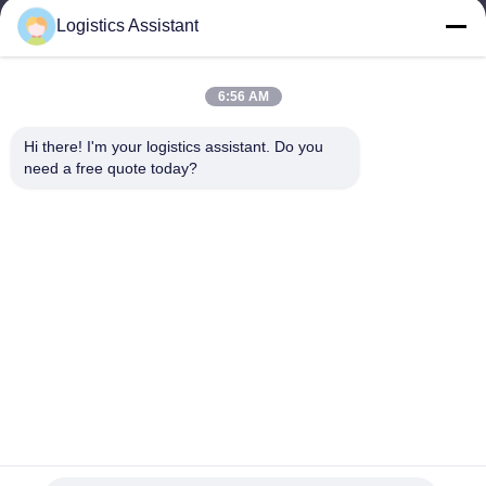
Logistics Assistant
6:56 AM
আমাদের বেছে নাও এবং তুমি আমাদের কখনো ভুলবে না
Hi there! I'm your logistics assistant. Do you 
need a free quote today?
দ্রুত লিঙ্ক
আমাদের সাথে যোগাযোগ করুন
বাড়ি
ইমেইল:
logisticte@maoyt.com
পরিষেবাদি
টেলি:
0086-400 112 6656-11
আমাদের সম্পর্কে
আমাদের অনুসরণ করো
খবর
মামলা
© 2026 SHANGHAI TOP WAY INTERNATIONAL TRANSPORT CO.,LTD. All