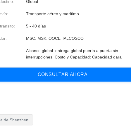
destino:
Global
vío:
Transporte aéreo y marítimo
ránsito:
5 - 40 días
dor:
MSC, MSK, OOCL, IALCOSCO
:
Alcance global: entrega global puerta a puerta sin
interrupciones. Costo y Capacidad: Capacidad gara
C
O
N
S
U
L
T
A
R
A
H
O
R
A
na de Shenzhen