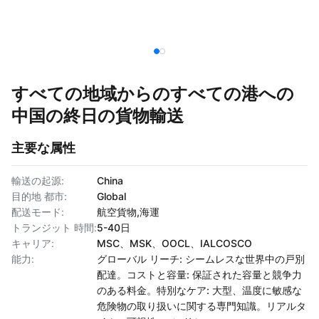
すべての地域からのすべての港への
中国の終日の貨物輸送
主要な属性
輸送の起源:
China
目的地 都市:
Global
配送モード:
航空貨物,海運
トランジット 時間:
5-40日
キャリア:
MSC、MSK、OOCL、IALCOSCO
能力:
グローバル リーチ: シームレスな世界中の戸別
配達。コストと容量: 保証された容量と競争力
のある料金。特別なケア: 大型、温度に敏感な
危険物の取り扱いに関する専門知識。リアルタ