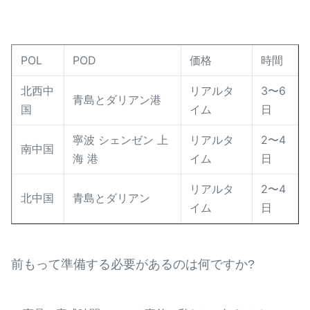
POL
POD
価格
時間
北西中
リアルタ
3〜6
青島とダリアン港
国
イム
日
寧波 シェンゼン 上
リアルタ
2〜4
南中国
海 港
イム
日
リアルタ
2〜4
北中国
青島とダリアン
イム
日
前もって準備する必要があるのは何ですか?