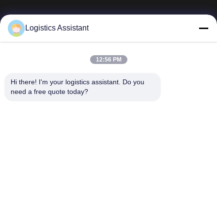
Logistics Assistant
私たちを選べば、決して忘れられない体験を
12:56 PM
Hi there! I'm your logistics assistant. Do you 
簡単なリンク
連絡 ください
need a free quote today?
ホーム
メール:
logisticte@maoyt.com
サービス
テレ:
0086-400 112 6656-11
わたしたち に つい
私たちをフォローしてくださ
て
い
ニュース
ケース