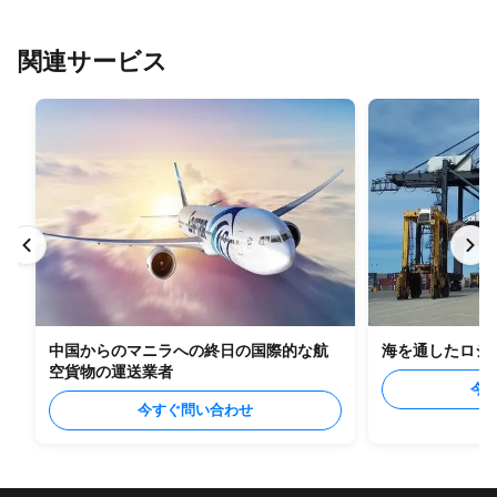
関連サービス
中国からのマニラへの終日の国際的な航
海を通したロシ
空貨物の運送業者
今
今すぐ問い合わせ