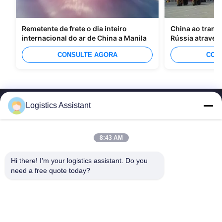
Remetente de frete o dia inteiro
China ao trans
internacional do ar de China a Manila
Rússia através
CONSULTE AGORA
CON
Logistics Assistant
8:43 AM
Escolhe-nos e nunca nos esquecerás.
Hi there! I'm your logistics assistant. Do you 
need a free quote today?
Links rápidos
Contacte-nos
Início
E-mail:
logisticte@maoyt.com
Serviços
Telefone:
0086-400 112 6656-11