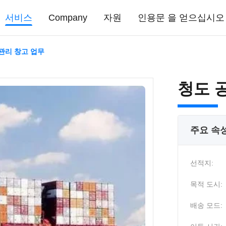
서비스
Company
자원
인용문 을 얻으십시오
관리 창고 업무
청도 
주요 속
선적지:
목적 도시:
배송 모드: