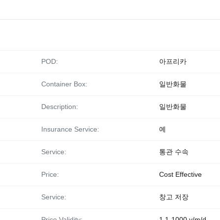
POD:
아프리카
Container Box:
일반화물
Description:
일반화물
Insurance Service:
예
Service:
통관 수속
Price:
Cost Effective
Service:
창고 저장
Price Validity:
1.1-1000 y/m/d