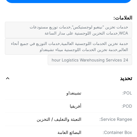
لامات:
دمات تخزين "نينغبو لوجستيكس",خدمات توزيع مستودعات
دمات التخزين اللوجستية على مدار الساعة
دمة تخزين الخدمات اللوجستية العالمية,خدمات التوزيع في جميع أنحاء
لعالم,خدمة تخزين الخدمات اللوجستية ميناء تشينغداو
24 hour Logistics Warehousing 
ديد
P
تشينغداو
P
أفريقيا
Service Rang
التعبئة والتغليف / التخزين
Container B
البضائع العامة