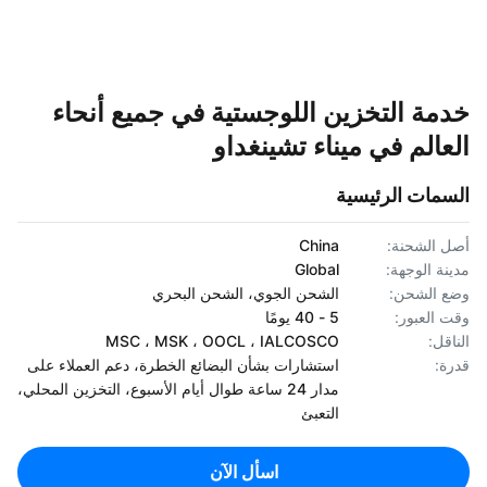
مة التخزين اللوجستية في جميع أنحاء
عالم في ميناء تشينغداو
سمات الرئيسية
 الشحنة:
China
نة الوجهة:
Global
 الشحن:
الشحن الجوي، الشحن البحري
 العبور:
5 - 40 يومًا
اقل:
MSC ، MSK ، OOCL ، IALCOSCO
ة:
استشارات بشأن البضائع الخطرة، دعم العملاء على
مدار 24 ساعة طوال أيام الأسبوع، التخزين المحلي،
التعبئ
اسأل الآن