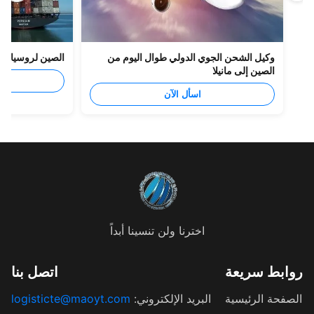
وكيل الشحن الجوي الدولي طوال اليوم من
الصين لروسيا الشحن ال
الصين إلى مانيلا
اسأل
اسأل الآن
اخترنا ولن تنسينا أبداً
ابط سريعة
اتصل بنا
فحة الرئيسية
البريد الإلكتروني:
logisticte@maoyt.com