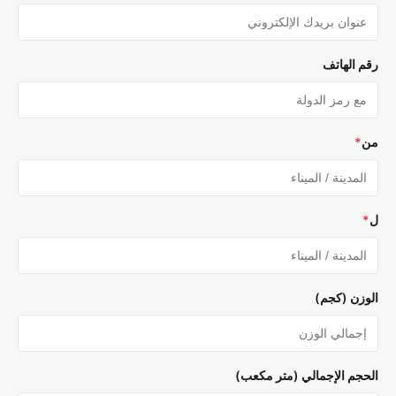
م الهاتف
*
وزن (كجم)
حجم الإجمالي (متر مكعب)