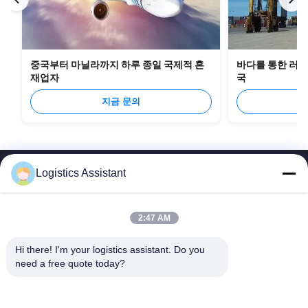
중국부터 마닐라까지 하루 종일 국제적 혼
바다를 통한 러시
재업자
국
지금 문의
Logistics Assistant
2:47 AM
우릴 선택하면 절대 잊지 못할 거야
Hi there! I'm your logistics assistant. Do you 
need a free quote today?
빠른 링크
저희와 연락
집
이메일:
logisticte@maoyt.com