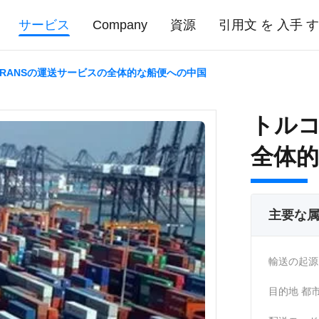
サービス
Company
資源
引用文 を 入手 
RANSの運送サービスの全体的な船便への中国
トルコ
全体
主要な
輸送の起源
目的地 都市