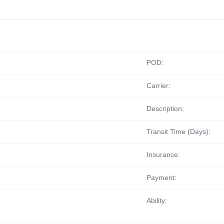
POD:
Carrier:
Description:
Transit Time (Days):
Insurance:
Payment:
Ability: