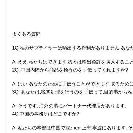
よくある質問
1Q:私のサプライヤーは輸出する権利がありません.あ
A: ええ,私たちはできます.我々は輸出免許を購入するこ
2Q: 中国内陸から商品を拾うのを手伝ってくれますか?
A: はい,あなたのために手伝うことができます.取るため
3Q: あなたは,税関処理を行うのを手伝って,目的港か
A: そうです. 海外の港にパートナー代理店があります.
4Q:中国の事務所はどこですか?
A: 私たちの本部は中国で深zhen,上海,寧波にありま