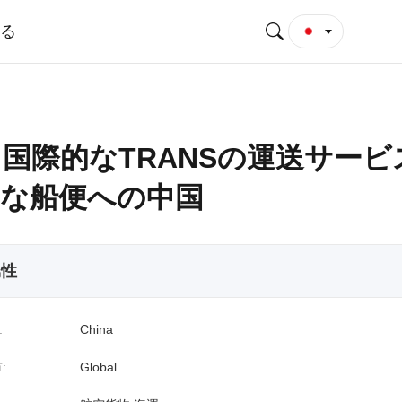
する
国際的なTRANSの運送サービ
的な船便への中国
属性
:
China
:
Global