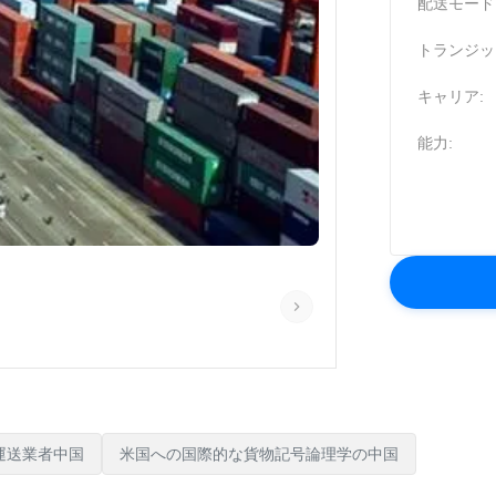
配送モード
トランジッ
キャリア:
能力:
運送業者中国
米国への国際的な貨物記号論理学の中国