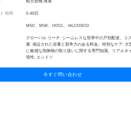
:
航空貨物,海運
ト 時間:
5-40日
MSC、MSK、OOCL、IALCOSCO
グローバル リーチ: シームレスな世界中の戸別配達。コ
量: 保証された容量と競争力のある料金。特別なケア: 大
に敏感な危険物の取り扱いに関する専門知識。リアルタ
視性: エンドツ
今
す
ぐ
問
い
合
わ
せ