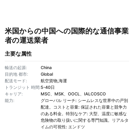
米国からの中国への国際的な通信事業
者の運送業者
主要な属性
輸送の起源:
China
目的地 都市:
Global
配送モード:
航空貨物,海運
トランジット 時間:
5-40日
キャリア:
MSC、MSK、OOCL、IALCOSCO
能力:
グローバル リーチ: シームレスな世界中の戸別
配達。コストと容量: 保証された容量と競争力
のある料金。特別なケア: 大型、温度に敏感な
危険物の取り扱いに関する専門知識。リアルタ
イムの可視性: エンドツ