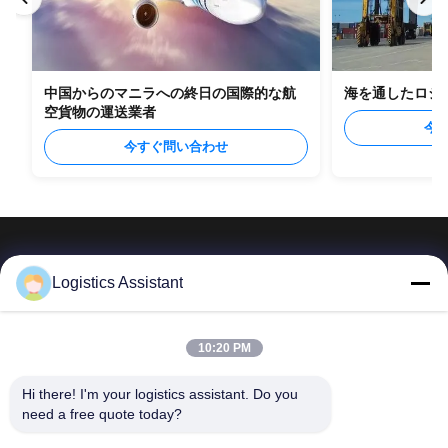
中国からのマニラへの終日の国際的な航
海を通したロシ
空貨物の運送業者
今
今すぐ問い合わせ
Logistics Assistant
私たちを選べば、決して忘れられない体験を
10:20 PM
Hi there! I'm your logistics assistant. Do you 
簡単なリンク
連絡 ください
need a free quote today?
ホーム
メール:
logisticte@maoyt.com