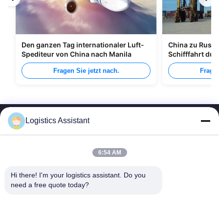
Den ganzen Tag internationaler Luft-
China zu Russl
Spediteur von China nach Manila
Schifffahrt du
Fragen Sie jetzt nach.
Fragen
Logistics Assistant
6:54 AM
Wähle uns und du wirst uns nie vergessen.
Hi there! I'm your logistics assistant. Do you 
need a free quote today?
Schnelle Links
Kontaktieren Sie uns
Zu Hause
E-Mail:
logisticte@maoyt.com