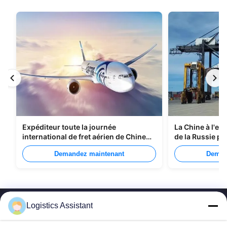
Expéditeur toute la journée
La Chine à l'ex
international de fret aérien de Chine
de la Russie pa
vers Manille
Demandez maintenant
Deman
Logistics Assistant