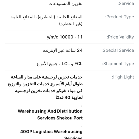
Servi
تخزين المستودعات
Product Ty
البضائع الخاصة (الخطيرة)، البضائع العامة
(غير الخطرة)
1.1 - 10000 y/m/d
Price Validi
Special Servi
24 ساعة عبر الإنترنت
Shipment Ty
FCL و LCL ، جميع الأنواع
High Lig
خدمات تخزين لوجستية على مدار الساعة
طوال أيام الأسبوع,خدمات التخزين والتوزيع
في ميناء شيکو,خدمات تخزين لوجستية
لحاوية 40 قدمًا
,
Warehousing And Distribution
Services Shekou Port
,
40GP Logistics Warehousing
Services