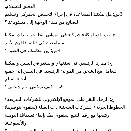
الدقيق للاستلام.
3س: هل يمكنك المساعدة في إجراء التخليص الجمركي وتسليم
البضائع من ميناء الوجهة إلى مستودعنا؟
ج: نعم، لدينا وكلاء شركاء في الموانئ الخارجية، لذلك يمكننا
مساعدتك في ذلك، إذا لزم الأمر
4س: أين مكاتبكم في الصين؟
ج: مقارنا الرئيسي في شنغهاي و نينغبو في الصين و يمكننا
التعامل مع الشحن من الموانئ الرئيسية في الصين إلى جميع
أنحاء العالم
5س: كيف يمكنني تتبع شحنتي؟
ج: الرجاء النقر على الموقع الإلكتروني للشركات السريعة /
خطوط الجوية / الشركات الشحنية ذات الصلة (سنقوم بتوفيرها)
وتتبعها مع رقم التتبع. سنقوم أيضًا بإبقاء تعليقاتك اليومية
والأسبوعية.
6س: ما هي القيود المفروضة على وزن الحزمة وحجمها؟