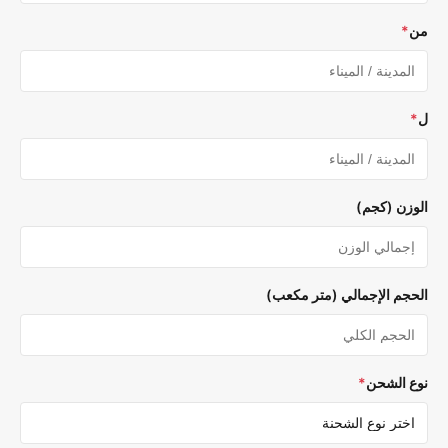
*
وزن (كجم)
حجم الإجمالي (متر مكعب)
ع الشحن
*