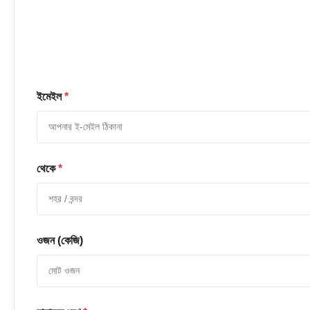
ইমেইল
*
থেকে
*
ওজন (কেজি)