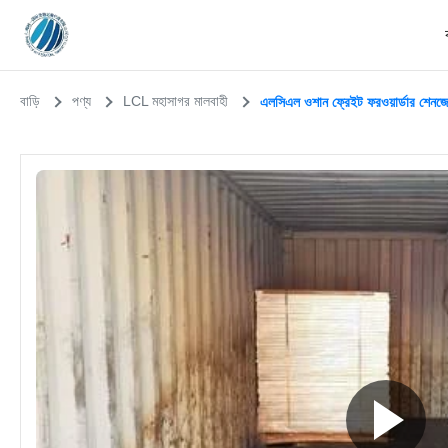
বাড়ি
পণ্য
LCL মহাসাগর মালবাহী
এলসিএল ওশান ফ্রেইট ফরওয়ার্ডার শেনজেন