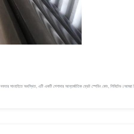
দর দফতর সাংহাইতে অবস্থিত, এটি একটি পেশাদার আন্তর্জাতিক ফ্রেট স্পেডিং কোং, লিমিটেড।আমরা বিভি