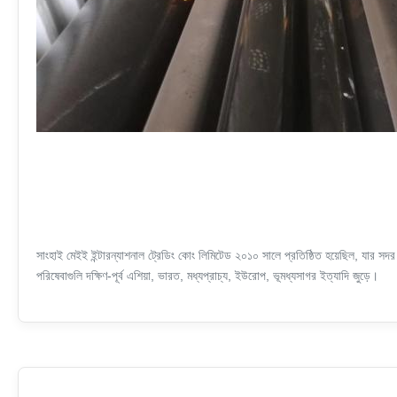
সাংহাই মেইই ইন্টারন্যাশনাল ট্রেডিং কোং লিমিটেড ২০১০ সালে প্রতিষ্ঠিত হয়েছিল, যার স
পরিষেবাগুলি দক্ষিণ-পূর্ব এশিয়া, ভারত, মধ্যপ্রাচ্য, ইউরোপ, ভূমধ্যসাগর ইত্যাদি জুড়ে।