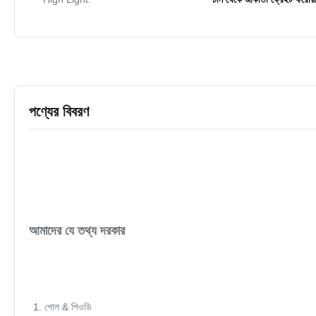
পণ্যের বিবরণ
আমাদের যে তথ্য দরকার
1. পোল & পিওডি