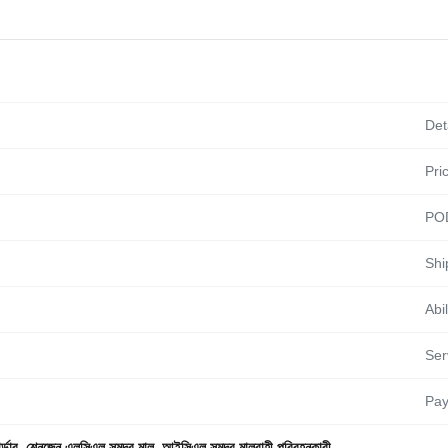
Det
Pri
PO
Shi
Abil
Ser
Pay
্ডার
,
শেনজেন এলসিএল সমুদ্র মাল
,
আইসিএল সমুদ্র মালবাহী পরিবহনকারী