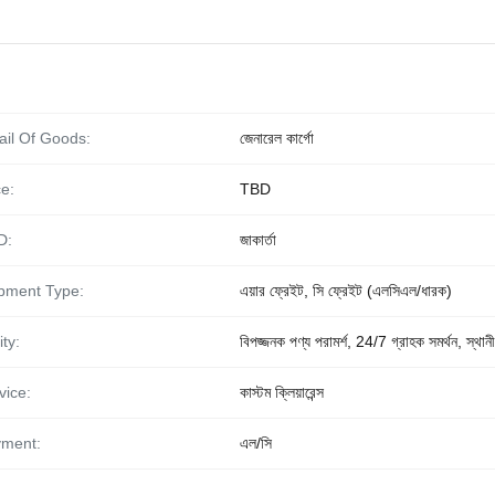
ail Of Goods:
জেনারেল কার্গো
ce:
TBD
D:
জাকার্তা
pment Type:
এয়ার ফ্রেইট, সি ফ্রেইট (এলসিএল/ধারক)
ity:
বিপজ্জনক পণ্য পরামর্শ, 24/7 গ্রাহক সমর্থন, স্থানী
vice:
কাস্টম ক্লিয়ারেন্স
ment:
এল/সি