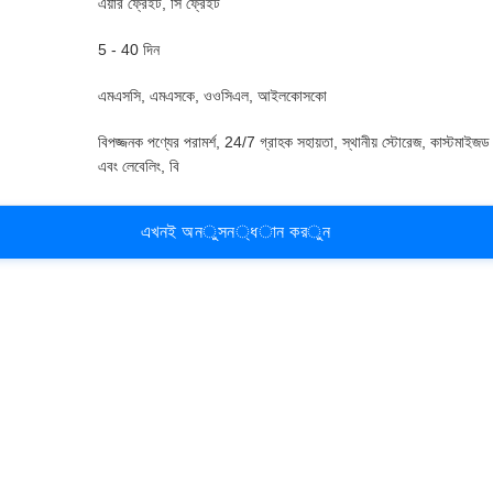
এয়ার ফ্রেইট, সি ফ্রেইট
5 - 40 দিন
এমএসসি, এমএসকে, ওওসিএল, আইলকোসকো
বিপজ্জনক পণ্যের পরামর্শ, 24/7 গ্রাহক সহায়তা, স্থানীয় স্টোরেজ, কাস্টমাইজড
এবং লেবেলিং, বি
এ
খ
ন
ই
অ
ন
ু
স
ন
্
ধ
া
ন
ক
র
ু
ন