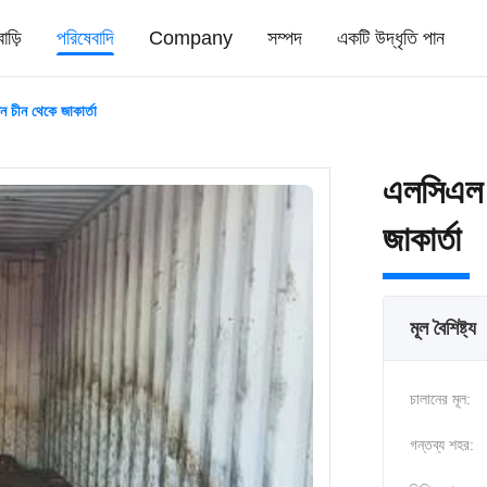
বাড়ি
পরিষেবাদি
Company
সম্পদ
একটি উদ্ধৃতি পান
 চীন থেকে জাকার্তা
এলসিএল ও
জাকার্তা
মূল বৈশিষ্ট্য
চালানের মূল:
গন্তব্য শহর: