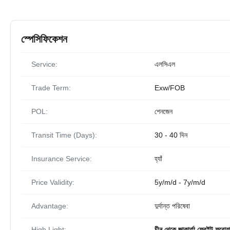
স্পেসিফিকেশন
Service:
এলসিএল
Trade Term:
Exw/FOB
POL:
শেনজেন
Transit Time (Days):
30 - 40 দিন
Insurance Service:
হ্যাঁ
Price Validity:
5y/m/d - 7y/m/d
Advantage:
দুর্দান্ত পরিষেবা
High Light:
চীন থেকে জাকার্তা ফ্রেইট ফরোয়ার