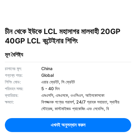
চীন থেকে ইউকে LCL মহাসাগর মালবাহী 20GP
40GP LCL কন্টেইনার শিপিং
মূল বৈশিষ্ট্য
চালানের মূল:
China
গন্তব্য শহর:
Global
শিপিং মোড:
এয়ার ফ্রেইট, সি ফ্রেইট
পরিবহন সময়:
5 - 40 দিন
ক্যারিয়ার:
এমএসসি, এমএসকে, ওওসিএল, আইলকোসকো
ক্ষমতা:
বিপজ্জনক পণ্যের পরামর্শ, 24/7 গ্রাহক সহায়তা, স্থানীয়
স্টোরেজ, কাস্টমাইজড প্যাকেজিং এবং লেবেলিং, বি
এখনই অনুসন্ধান করুন