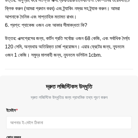
উত্তর: অনুগ্রহ করে সংশ্লিষ্ট এক্সপ্রেস/এয়ারলাইনস/শিপিং কোম্পানির ওয়েবসাইটে
ক্লিক করুন (আমরা প্রদান করব) এবং ট্র্যাকিং নম্বর সহ ট্র্যাক করুন। আমরা
আপনাকে দৈনিক এবং সাপ্তাহিক মতামত রাখব।
6. প্রশ্ন: প্যাকেজ ওজন এবং আকার সীমাবদ্ধতা কি?
উত্তর: এক্সপ্রেসের জন্য, কার্টন প্রতি সর্বোচ্চ ওজন 68 কেজি, এবং সর্বাধিক দৈর্ঘ্য
120 সেমি, অন্যথায় অতিরিক্ত চার্জ প্রয়োজন। এয়ার ফ্রেটের জন্য, ন্যূনতম
ওজন 1 কেজি। সমুদ্র মালবাহী জন্য, ন্যূনতম ভলিউম 1cbm.
দ্রুত লজিস্টিকস উদ্ধৃতি
দ্রুত লজিস্টিক উদ্ধৃতির জন্য প্রাথমিক তথ্য পূরণ করুন
ইমেইল
*
ফোন নম্বর