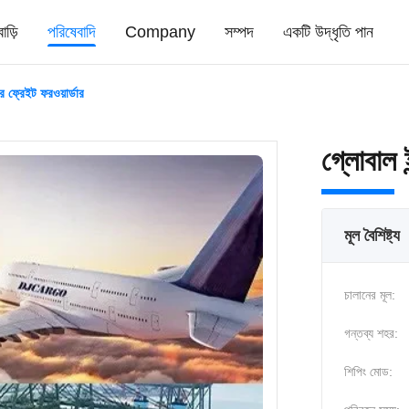
বাড়ি
পরিষেবাদি
Company
সম্পদ
একটি উদ্ধৃতি পান
ার ফ্রেইট ফরওয়ার্ডার
গ্লোবাল ই
মূল বৈশিষ্ট্য
চালানের মূল:
গন্তব্য শহর:
শিপিং মোড: