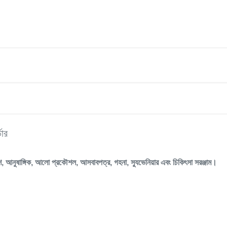
ডার
রাংশ, আনুষাঙ্গিক, আলো প্রকৌশল, আসবাবপত্র, গহনা, স্যুভেনিয়ার এবং চিকিৎসা সরঞ্জাম।