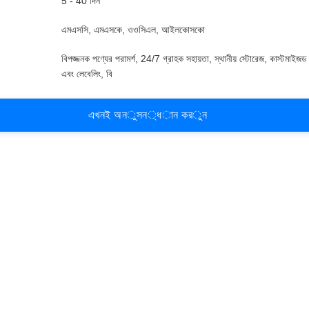
5 - 40 দিন
এমএসসি, এমএসকে, ওওসিএল, আইলকোসকো
বিপজ্জনক পণ্যের পরামর্শ, 24/7 গ্রাহক সহায়তা, স্থানীয় স্টোরেজ, কাস্টমাইজড
এবং লেবেলিং, বি
এ
খ
ন
ই
অ
ন
ু
স
ন
্
ধ
া
ন
ক
র
ু
ন