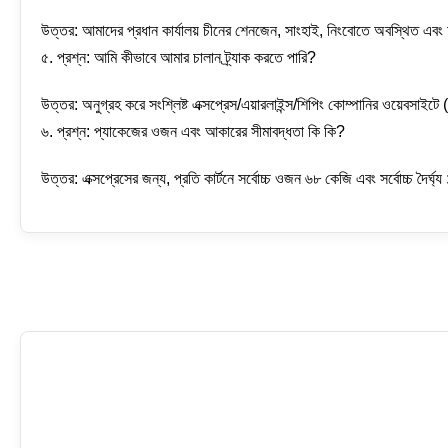
উত্তর: আমাদের প্রধান কার্যালয় চীনের শেনজেন, সাংহাই, নিংবোতে অবস্থিত এবং আ
৫. প্রশ্ন: আমি কীভাবে আমার চালান ট্র্যাক করতে পারি?
উত্তর: অনুগ্রহ করে সংশ্লিষ্ট এক্সপ্রেস/এয়ারলাইন্স/শিপিং কোম্পানির ওয়েবসাইট
৬. প্রশ্ন: প্যাকেজের ওজন এবং আকারের সীমাবদ্ধতা কি কি?
উত্তর: এক্সপ্রেসের জন্য, প্রতি কার্টনে সর্বোচ্চ ওজন ৬৮ কেজি এবং সর্বোচ্চ দৈর্