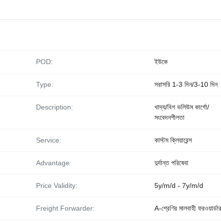
POD:
ইউকে
Type:
সরাসরি 1-3 দিন/3-10 দিন
Description:
খাদ্য/বিগ ভলিউম কার্গো/
সংবেদনশীলতা
Service:
কাস্টম ক্লিয়ারেন্স
Advantage:
দুর্দান্ত পরিষেবা
Price Validity:
5y/m/d - 7y/m/d
Freight Forwarder:
A-শ্রেণির মালবাহী ফরওয়ার্ডা