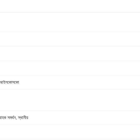
, আইলকোসকো
াহক সমর্থন, স্থানীয়