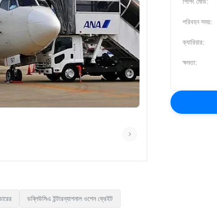
শিপিং মোড:
পরিবহন সময়:
ক্যারিয়ার:
ক্ষমতা:
েডারের
ডব্লিউসিএ ইন্টারন্যাশনাল ওশেন ফ্রেইট