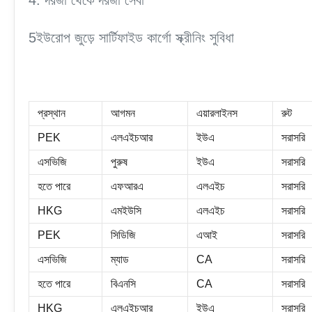
4. দরজা থেকে দরজা সেবা
5ইউরোপ জুড়ে সার্টিফাইড কার্গো স্ক্রীনিং সুবিধা
প্রস্থান
আগমন
এয়ারলাইনস
রুট
PEK
এলএইচআর
ইউএ
সরাসরি
এসভিজি
পুরুষ
ইউএ
সরাসরি
হতে পারে
এফআরএ
এলএইচ
সরাসরি
HKG
এমইউসি
এলএইচ
সরাসরি
PEK
সিডিজি
এআই
সরাসরি
এসভিজি
ম্যাড
CA
সরাসরি
হতে পারে
বিএনসি
CA
সরাসরি
HKG
এলএইচআর
ইউএ
সরাসরি