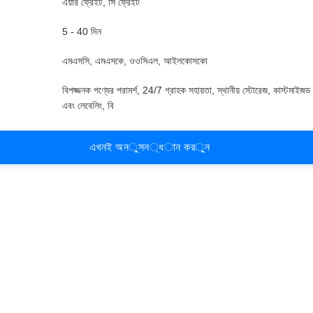
এয়ার ফ্রেইট, সি ফ্রেইট
5 - 40 দিন
এমএসসি, এমএসকে, ওওসিএল, আইলকোসকো
বিপজ্জনক পণ্যের পরামর্শ, 24/7 গ্রাহক সহায়তা, স্থানীয় স্টোরেজ, কাস্টমাইজড
এবং লেবেলিং, বি
এ
খ
ন
ই
অ
ন
ু
স
ন
্
ধ
া
ন
ক
র
ু
ন