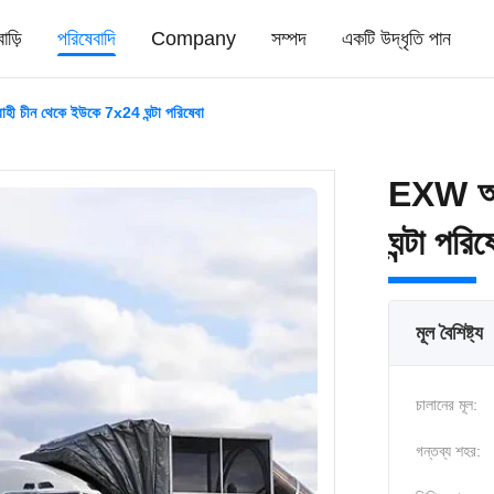
বাড়ি
পরিষেবাদি
Company
সম্পদ
একটি উদ্ধৃতি পান
হী চীন থেকে ইউকে 7x24 ঘন্টা পরিষেবা
EXW আন্
ঘন্টা পরিষ
মূল বৈশিষ্ট্য
চালানের মূল:
গন্তব্য শহর: