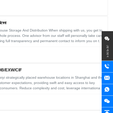
িষেবা
ouse Storage And Distribution When shipping with us, you get to
hole process. One advisor from our staff will personally take care
ing full transparency and permanent contact to inform you on the
process. Service Description 1. Consignment (From All Of China)
যোগাযোগ
রণ FOB/EXW/CIF
yi strategically placed warehouse locations in Shanghai and the
stomer expectations, providing swift and easy access to key
a consumers. Reduce complexity and cost, leverage international
r customer experience with Elong global’s brokerage,