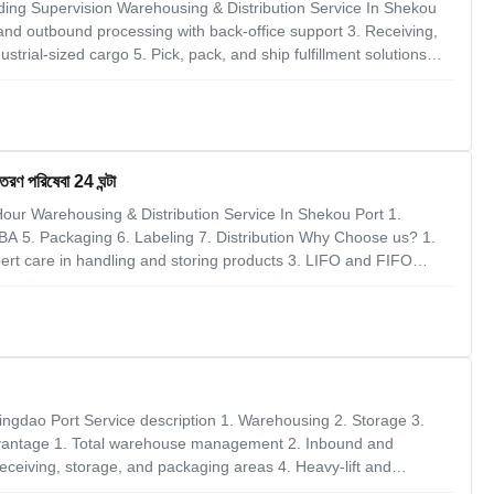
ding Supervision Warehousing & Distribution Service In Shekou
d outbound processing with back-office support 3. Receiving,
strial-sized cargo 5. Pick, pack, and ship fulfillment solutions
vironments 2. Expert care in handling and storing products 3.
রণ পরিষেবা 24 ঘন্টা
our Warehousing & Distribution Service In Shekou Port 1.
BA 5. Packaging 6. Labeling 7. Distribution Why Choose us? 1.
rt care in handling and storing products 3. LIFO and FIFO
that complement ‘just-in-time’ requirements 5. Daily
ost
ingdao Port Service description 1. Warehousing 2. Storage 3.
Advantage 1. Total warehouse management 2. Inbound and
eceiving, storage, and packaging areas 4. Heavy-lift and
lfillment solutions Why Choose us? 1. Secure and clean warehouse