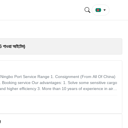
 পাওয়া আইটেম)
 Ningbo Port Service Range 1. Consignment (From All Of China)
. Booking service Our advantages: 1. Solve some sensitive cargo
and higher efficiency 3. More than 10 years of experience in air
5. Stronger relationship with some carries Retail requires
ন