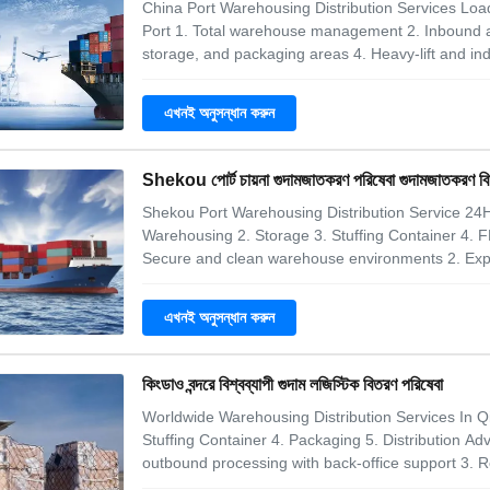
China Port Warehousing Distribution Services Loa
Port 1. Total warehouse management 2. Inbound an
storage, and packaging areas 4. Heavy-lift and indu
Why Choose us? 1. Secure and clean warehouse en
LIFO and FIFO inventory management
এখনই অনুসন্ধান করুন
Shekou পোর্ট চায়না গুদামজাতকরণ পরিষেবা গুদামজাতকরণ বিত
Shekou Port Warehousing Distribution Service 24H
Warehousing 2. Storage 3. Stuffing Container 4. F
Secure and clean warehouse environments 2. Expe
inventory management systems 4. Daily deliveries 
communication of warehousing activities 6. Low-c
এখনই অনুসন্ধান করুন
কিংডাও বন্দরে বিশ্বব্যাপী গুদাম লজিস্টিক বিতরণ পরিষেবা
Worldwide Warehousing Distribution Services In Q
Stuffing Container 4. Packaging 5. Distribution 
outbound processing with back-office support 3. R
industrial-sized cargo 5. Pick, pack, and ship fu