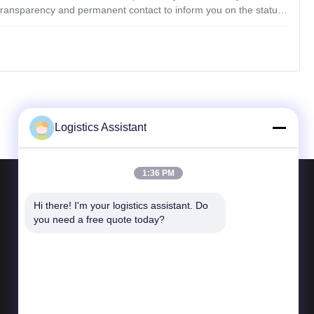
 transparency and permanent contact to inform you on the status
. Service Description 1. Consignment (From All Of China) 2.
Logistics Assistant
1:36 PM
আমাদের সাথে যোগাযোগ করুন
Hi there! I'm your logistics assistant. Do 
you need a free quote today?
টেলি 86--400 112 6656-11
ই-মেইল
logisticte@maoyt.com
যোগ করুনঃ রুম 416, নং 5588 কাও আন রোড, জিয়াডিং
জেলা সাংহাই, 200001 P.R.C.