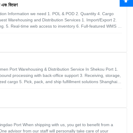
ণ এবং বিতরণ
tion Information we need 1. POL & POD 2. Quantity 4. Cargo
uest Warehousing and Distribution Services 1. Import/Export 2.
ing. 5. Real-time web access to inventory 6. Full-featured WMS 7.
ice 9. Overflow and Seasonal Warehousing 1. Q: My supplier
amen Port Warehousing & Distribution Service In Shekou Port 1.
und processing with back-office support 3. Receiving, storage,
zed cargo 5. Pick, pack, and ship fulfillment solutions Shanghai
rms of warehouse management that set up based on customers’
ngdao Port When shipping with us, you get to benefit from a
ne advisor from our staff will personally take care of your