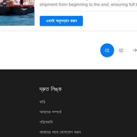
shipment from beginning to the end, ensuring full
of your cargo at every single stage of the process
Customs declaration 3. Warehousing
এখনই অনুসন্ধান করুন
01
02
দ্রুত লিঙ্ক
বাড়ি
আমাদের সম্পর্কে
পরিষেবাদি
আমাদের সাথে যোগাযোগ করুন