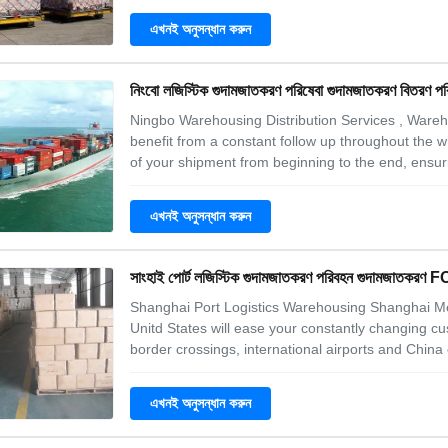
environments 2. Expert care in handling and
এখনই অনুসন্ধান করুন
নিংবো লজিস্টিক গুদামজাতকরণ পরিষেবা গুদামজাতকরণ বিতরণ পর
Ningbo Warehousing Distribution Services , Wareh
benefit from a constant follow up throughout the w
of your shipment from beginning to the end, ensur
status of your cargo at every single stage of the 
2. Customs declaration
এখনই অনুসন্ধান করুন
সাংহাই পোর্ট লজিস্টিক গুদামজাতকরণ পরিবহন গুদামজাতক
Shanghai Port Logistics Warehousing Shanghai Mei
Unitd States will ease your constantly changing cu
border crossings, international airports and Chin
trade agreements, manage growth and improve you
warehousing and distribution service for a
এখনই অনুসন্ধান করুন