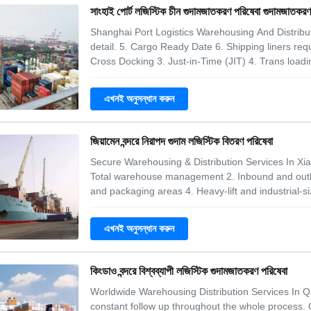
সাংহাই পোর্ট লজিস্টিক চীন গুদামজাতকরণ পরিষেবা গুদামজাতকর
Shanghai Port Logistics Warehousing And Distribu
detail. 5. Cargo Ready Date 6. Shipping liners req
Cross Docking 3. Just-in-Time (JIT) 4. Trans load
Cycle Counts 8. Comprehensive Value-Added Serv
has no right to export. Can you help me
এখনই অনুসন্ধান করুন
জিয়ামেন বন্দরে নিরাপদ গুদাম লজিস্টিক বিতরণ পরিষেবা
Secure Warehousing & Distribution Services In Xi
Total warehouse management 2. Inbound and outbo
and packaging areas 4. Heavy-lift and industrial-si
Top Way International Transport has multiple fo
requirements; all types of warehouse
এখনই অনুসন্ধান করুন
কিংডাও বন্দরে বিশ্বব্যাপী লজিস্টিক গুদামজাতকরণ পরিষেবা
Worldwide Warehousing Distribution Services In Qi
constant follow up throughout the whole process. O