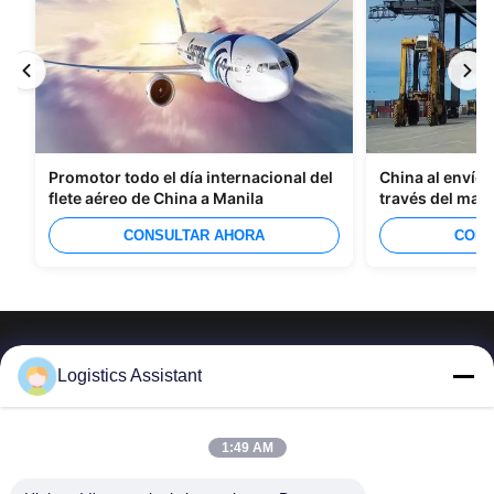
Promotor todo el día internacional del
China al envío 
flete aéreo de China a Manila
través del mar
CONSULTAR AHORA
CONS
Logistics Assistant
Elíjanos y nunca nos olvidarán
1:49 AM