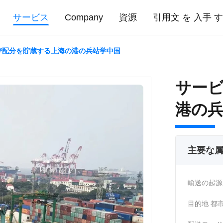
サービス
Company
資源
引用文 を 入手 
び配分を貯蔵する上海の港の兵站学中国
サー
港の
主要な
輸送の起源
目的地 都市