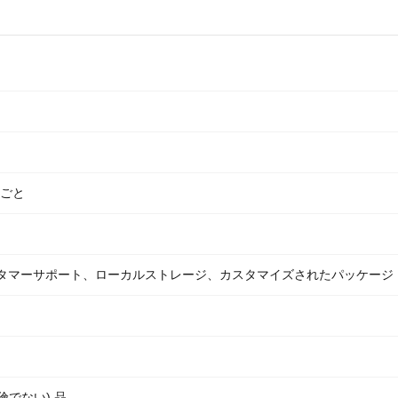
各戸ごと
スタマーサポート、ローカルストレージ、カスタマイズされたパッケージ
危険でない) 品