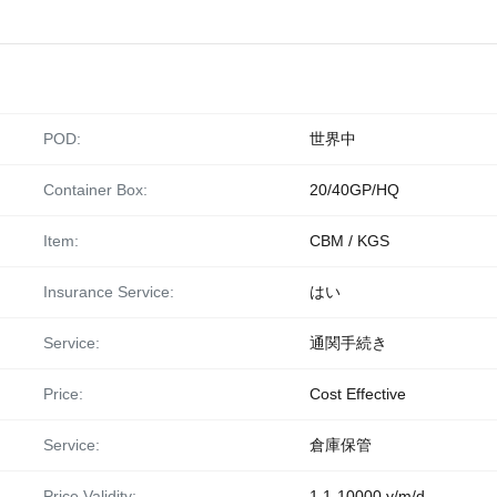
POD:
世界中
Container Box:
20/40GP/HQ
Item:
CBM / KGS
Insurance Service:
はい
Service:
通関手続き
Price:
Cost Effective
Service:
倉庫保管
Price Validity:
1.1-10000 y/m/d