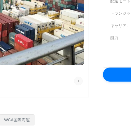
配送モード
トランジッ
キャリア:
能力:
WCA国際海運