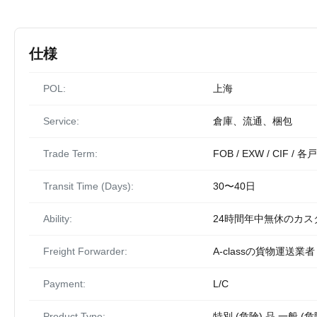
仕様
POL:
上海
Service:
倉庫、流通、梱包
Trade Term:
FOB / EXW / CIF / 
Transit Time (Days):
30〜40日
Ability:
24時間年中無休のカ
Freight Forwarder:
A-classの貨物運送業者
Payment:
L/C
Product Type:
特別 (危険) 品,一般 (