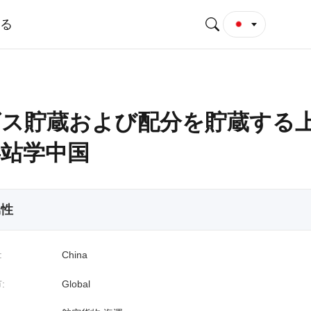
する
ビス貯蔵および配分を貯蔵する
兵站学中国
属性
:
China
:
Global