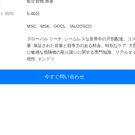
:
航空貨物,海運
ト 時間:
5-40日
MSC、MSK、OOCL、IALCOSCO
グローバル リーチ: シームレスな世界中の戸別配達。コ
量: 保証された容量と競争力のある料金。特別なケア: 大
に敏感な危険物の取り扱いに関する専門知識。リアルタ
視性: エンドツ
今
す
ぐ
問
い
合
わ
せ