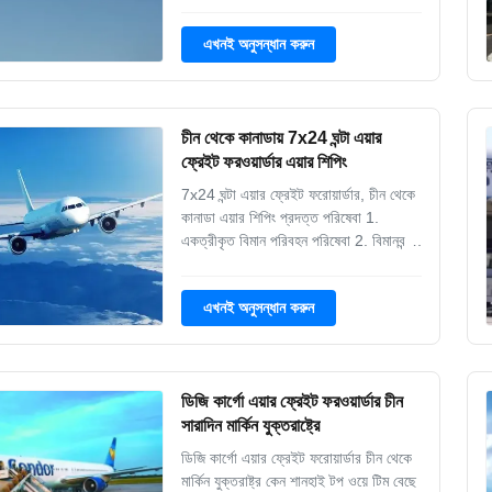
এখনই অনুসন্ধান করুন
চীন থেকে কানাডায় 7x24 ঘন্টা এয়ার
ফ্রেইট ফরওয়ার্ডার এয়ার শিপিং
7x24 ঘন্টা এয়ার ফ্রেইট ফরোয়ার্ডার, চীন থেকে
কানাডা এয়ার শিপিং প্রদত্ত পরিষেবা 1.
একত্রীকৃত বিমান পরিবহন পরিষেবা 2. বিমানবন্দর
থেকে বিমানবন্দরে 3. বিপজ্জনক পণ্য 4. সরকারি
নিয়মাবলী 5. কাস্টমস ক্লিয়ারেন্স এবং
এখনই অনুসন্ধান করুন
প্রয়োজনীয়তা 6যথাযথ নথিপত্র 7নিরাপত্তা
উদ্যোগ কেন বিমানের মাধ্যমে জাহাজ? 1.
শিপিংয়ের সম...
ডিজি কার্গো এয়ার ফ্রেইট ফরওয়ার্ডার চীন
সারাদিন মার্কিন যুক্তরাষ্ট্রে
ডিজি কার্গো এয়ার ফ্রেইট ফরোয়ার্ডার চীন থেকে
মার্কিন যুক্তরাষ্ট্র কেন শানহাই টপ ওয়ে টিম বেছে