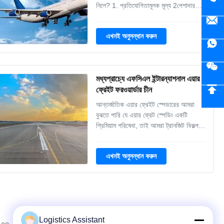
নিলে? 1. প্রতিযোগিতামূলক মূল্য 2পেশাদার
সার্ভিস টিম 3দীর্ঘমেয়াদী পারস্পরিক সহযোগিতা 4.
স্পেস নিশ্চিত করা হবে. আমরা বিভিন্ন ধরনের
এখনই অনুসন্ধান করুন
বিমান পরিবহন পরিষেবা প্রদান করি যা আপনার
এবং আপনার কোম্পানির সময় ও অর্থ সাশ্রয়
করে।আমাদে...
মধ্যপ্রাচ্যে এফসিএল ইন্টারন্যাশনাল এয়ার
ফ্রেইট ফরওয়ার্ডার চীন
আন্তর্জাতিক এয়ার ফ্রেইট স্পেডারের আমরা
বুঝতে পারি যে এয়ার ফ্রেট স্পেডিং একটি
প্রিমিয়াম পরিষেবা, তাই আমরা ট্রানজিট বিকল্প,
খরচ বিশ্লেষণ,এবং আপনার প্রয়োজন যেখানে
এবং যখন আপনার মালবাহী বিতরণ করতে চালান
এখনই অনুসন্ধান করুন
দৃশ্যমানতা. সার্ভিসের পরিসীমাঃ a. প্রিমিয়াম
(ডাইরেক্ট) এবং ইকোনমি (ইনডাইরেক্ট) এয়ার
ফ্রেইট সার্...
Logistics Assistant