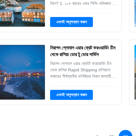
নিলে? 1. ১০+ বছরের এয়ার শিপিং অভিজ্ঞতা 2.
বিশ্বের কিছু প্রধান ক্যারিয়ার সঙ্গে শক্তিশালী
সম্পর্ক যারা আপনার পণ্যসম্ভার অগ্রাধিকার 3.
এখনই অনুসন্ধান করুন
বিপজ্জনক, অত্যধিক আকারের এবং সময়
সংবেদনশীল মালবাহী প্রয়োজনীয়তার সাথে ...
নিরাপদ গ্লোবাল এয়ার ফ্রেট ফরওয়ার্ডিং চীন
থেকে রাশিয়া ডোর টু ডোর সার্ভিস
নিরাপদ গ্লোবাল এয়ার ফ্রেইট ফরোয়ার্ডিং চীন
থেকে রাশিয়া Rapid Shipping রাশিয়াতে
বাজারের শীর্ষস্থানীয় বাণিজ্যিক বিমান মালবাহী
হার অফার করে এবং রাশিয়ার পরিষেবা প্রদানকারী
সমস্ত প্রধান এয়ারলাইন্সের সাথে সরাসরি সংযোগ
এখনই অনুসন্ধান করুন
স্থাপন করে। আমরা নিশ্চিত করতে পারি যে
আপনার বাণিজ্যিক পণ্য দ্রুত রাশিয়ায় পৌঁছে দ...