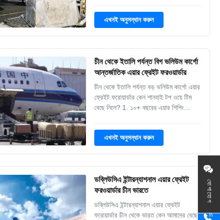
বিমান পরিবহন (৫-১০ দিন) 3. অর্থনৈতিক এয়ার
ফ্রেইট (১০+ দিন) 4বিমানবন্দর থেকে
এখনই অনুসন্ধান করুন
বিমানবন্দরে, দরজা থেকে বিমানবন্দরে 5. ট্র্যাকিং
এবং ট্র্যাকিং কেন বিমানের মাধ্যমে জাহাজ? 1. ...
চীন থেকে ইতালি পর্যন্ত বিগ ভলিউম কার্গো
আন্তর্জাতিক এয়ার ফ্রেইট ফরওয়ার্ডার
চীন থেকে ইতালি পর্যন্ত বড় ভলিউম কার্গো এয়ার
ফ্রেইট ফরোয়ার্ডার কেন শানহাই টপ ওয়ে টিম
বেছে নিলে? 1. ১০+ বছরের এয়ার শিপিং
অভিজ্ঞতা 2. বিশ্বের কিছু প্রধান ক্যারিয়ার সঙ্গে
শক্তিশালী সম্পর্ক যারা আপনার পণ্যসম্ভার
এখনই অনুসন্ধান করুন
অগ্রাধিকার 3. বিপজ্জনক, অত্যধিক আকারের
এবং সময় সংবেদনশীল মালবাহী প্রয়োজনীয়তার
সাথে গ...
ডব্লিউসিএ ইন্টারন্যাশনাল এয়ার ফ্রেইট
যোগাযোগ
ফরওয়ার্ডার চীন ভারতে
ডব্লিউসিএ ইন্টারন্যাশনাল এয়ার ফ্রেইট
ফরোয়ার্ডার চীন থেকে ভারত কেন আমাদের বেছে