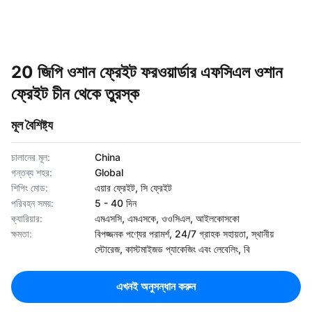
20 জিপি ওশান ফ্রেইট ফরওয়ার্ডার এফসিএল ওশান
ফ্রেইট চীন থেকে তুরস্ক
মূল বৈশিষ্ট্য
চালানের মূল:
China
গন্তব্য শহর:
Global
শিপিং মোড:
এয়ার ফ্রেইট, সি ফ্রেইট
পরিবহন সময়:
5 - 40 দিন
ক্যারিয়ার:
এমএসসি, এমএসকে, ওওসিএল, আইলকোসকো
ক্ষমতা:
বিপজ্জনক পণ্যের পরামর্শ, 24/7 গ্রাহক সহায়তা, স্থানীয়
স্টোরেজ, কাস্টমাইজড প্যাকেজিং এবং লেবেলিং, বি
এখনই অনুসন্ধান করুন