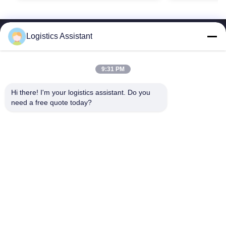
Logistics Assistant
9:31 PM
আমাদের বেছে নাও এবং তুমি আমাদের কখনো ভুলবে না
Hi there! I'm your logistics assistant. Do you 
need a free quote today?
দ্রুত লিঙ্ক
আমাদের সাথে যোগাযোগ করুন
বাড়ি
ইমেইল:
logisticte@maoyt.com
পরিষেবাদি
টেলি:
0086-400 112 6656-11
আমাদের সম্পর্কে
আমাদের অনুসরণ করো
খবর
মামলা