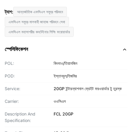
ট্যাগ:
আন্তর্জাতিক এফসিএল সমুদ্র পরিবহন
এফসিএল সমুদ্র মালবাহী জাহাজ পরিবহন সেবা
এফসিএল মহাসাগরীয় কনটেইনার শিপিং ফরোয়ার্ডার
স্পেসিফিকেশন
POL:
কিংদাও/তিয়ানজিন
POD:
ইস্তানবুল/ইজমির
Service:
20GP ইন্টারন্যাশনাল ফ্রেইট ফরওয়ার্ডার টু তুরস্ক
Carrier:
ওওসিএল
Description And
FCL 20GP
Specification: