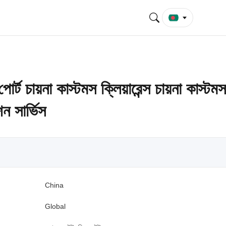
োর্ট চায়না কাস্টমস ক্লিয়ারেন্স চায়না কাস্টমস
ন সার্ভিস
China
Global