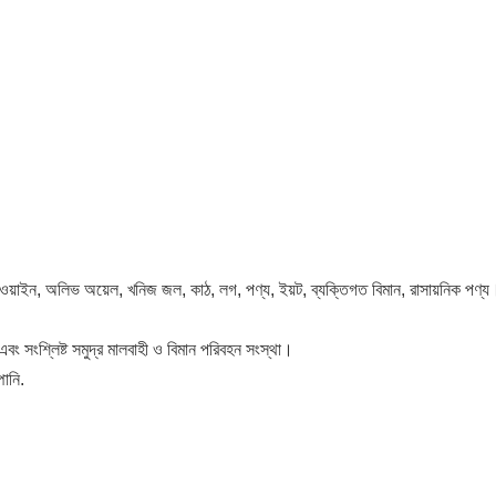
প, ওয়াইন, অলিভ অয়েল, খনিজ জল, কাঠ, লগ, পণ্য, ইয়ট, ব্যক্তিগত বিমান, রাসায়নিক পণ্য
 এবং সংশ্লিষ্ট সমুদ্র মালবাহী ও বিমান পরিবহন সংস্থা।
পানি.