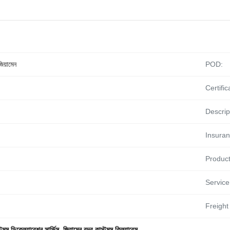
িয়ামেন
POD:
Certific
Descrip
Insuran
Product
Service
Freight
টমস ডিক্লেয়ারেশন সার্ভিস
,
জিয়ামেন বন্দর কাস্টমস ক্লিয়ারেন্স