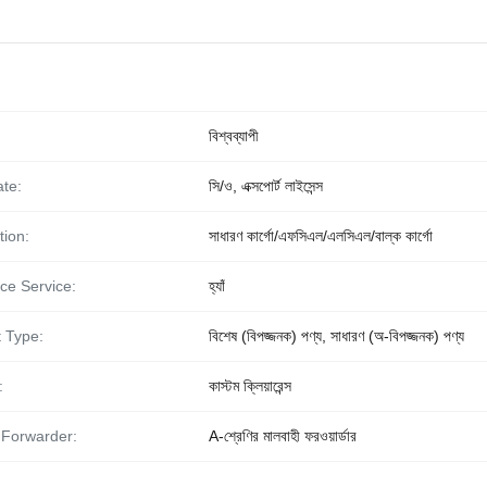
বিশ্বব্যাপী
ate:
সি/ও, এক্সপোর্ট লাইসেন্স
tion:
সাধারণ কার্গো/এফসিএল/এলসিএল/বাল্ক কার্গো
ce Service:
হ্যাঁ
 Type:
বিশেষ (বিপজ্জনক) পণ্য, সাধারণ (অ-বিপজ্জনক) পণ্য
:
কাস্টম ক্লিয়ারেন্স
 Forwarder:
A-শ্রেণির মালবাহী ফরওয়ার্ডার