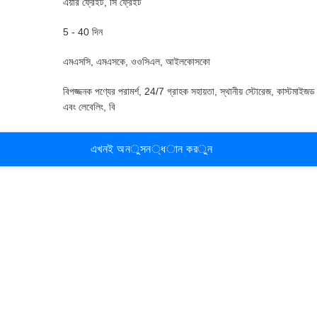
এয়ার ফ্রেইট, সি ফ্রেইট
5 - 40 দিন
এমএসসি, এমএসকে, ওওসিএল, আইলকোসকো
বিপজ্জনক পণ্যের পরামর্শ, 24/7 গ্রাহক সহায়তা, স্থানীয় স্টোরেজ, কাস্টমাইজড
এবং লেবেলিং, বি
এ
খ
ন
ই
অ
ন
ু
স
ন
্
ধ
া
ন
ক
র
ু
ন