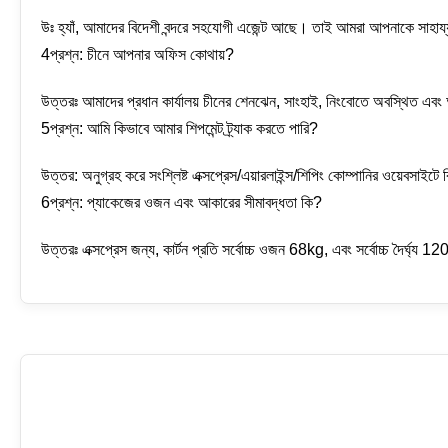
উঃ হ্যাঁ, আমাদের বিদেশী বন্দরে সহযোগী এজেন্ট আছে। তাই আমরা আপনাকে সাহায্য
4প্রশ্ন: চীনে আপনার অফিস কোথায়?
উত্তরঃ আমাদের প্রধান কার্যালয় চীনের শেনঝেন, সাংহাই, নিংবোতে অবস্থিত এবং আ
5প্রশ্ন: আমি কিভাবে আমার শিপমেন্ট ট্র্যাক করতে পারি?
উত্তর: অনুগ্রহ করে সংশ্লিষ্ট এক্সপ্রেস/এয়ারলাইন্স/শিপিং কোম্পানির ওয়েবসাইট
6প্রশ্ন: প্যাকেজের ওজন এবং আকারের সীমাবদ্ধতা কি?
উত্তরঃ এক্সপ্রেস জন্য, কার্টন প্রতি সর্বোচ্চ ওজন 68kg, এবং সর্বোচ্চ দৈর্ঘ্য