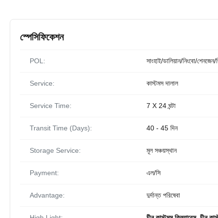
স্পেসিফিকেশন
POL:
সাংহাই/ডালিয়ান/নিংবো/শেনজেন/জ
Service:
কাস্টমস দালাল
Service Time:
7 X 24 ঘন্টা
Transit Time (Days):
40 - 45 দিন
Storage Service:
মূল সঞ্চয়স্থান
Payment:
এল/সি
Advantage:
দুর্দান্ত পরিষেবা
High Light:
চীন কাস্টমস ক্লিয়ারেন্স
,
চীন কাস্