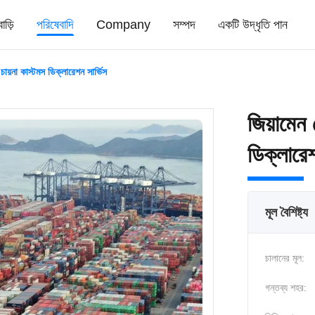
বাড়ি
পরিষেবাদি
Company
সম্পদ
একটি উদ্ধৃতি পান
্স চায়না কাস্টমস ডিক্লারেশন সার্ভিস
জিয়ামেন প
ডিক্লারেশ
মূল বৈশিষ্ট্য
চালানের মূল:
গন্তব্য শহর: