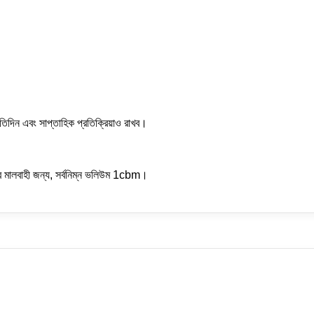
রতিদিন এবং সাপ্তাহিক প্রতিক্রিয়াও রাখব।
ুদ্র মালবাহী জন্য, সর্বনিম্ন ভলিউম 1cbm।