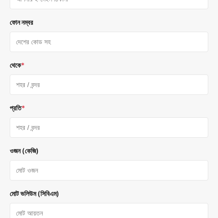
ফোন নম্বর
থেকে
*
প্রতি
*
ওজন (কেজি)
মোট ভলিউম (সিবিএম)