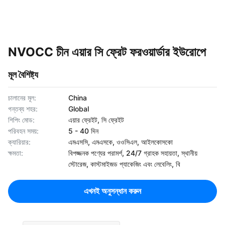
NVOCC চীন এয়ার সি ফ্রেট ফরওয়ার্ডার ইউরোপে
মূল বৈশিষ্ট্য
চালানের মূল:
China
গন্তব্য শহর:
Global
শিপিং মোড:
এয়ার ফ্রেইট, সি ফ্রেইট
পরিবহন সময়:
5 - 40 দিন
ক্যারিয়ার:
এমএসসি, এমএসকে, ওওসিএল, আইলকোসকো
ক্ষমতা:
বিপজ্জনক পণ্যের পরামর্শ, 24/7 গ্রাহক সহায়তা, স্থানীয়
স্টোরেজ, কাস্টমাইজড প্যাকেজিং এবং লেবেলিং, বি
এখনই অনুসন্ধান করুন