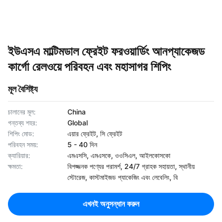
ইউএসএ মাল্টিমডাল ফ্রেইট ফরওয়ার্ডিং আনপ্যাকেজড
কার্গো রেলওয়ে পরিবহন এবং মহাসাগর শিপিং
মূল বৈশিষ্ট্য
চালানের মূল:
China
গন্তব্য শহর:
Global
শিপিং মোড:
এয়ার ফ্রেইট, সি ফ্রেইট
পরিবহন সময়:
5 - 40 দিন
ক্যারিয়ার:
এমএসসি, এমএসকে, ওওসিএল, আইলকোসকো
ক্ষমতা:
বিপজ্জনক পণ্যের পরামর্শ, 24/7 গ্রাহক সহায়তা, স্থানীয়
স্টোরেজ, কাস্টমাইজড প্যাকেজিং এবং লেবেলিং, বি
এখনই অনুসন্ধান করুন