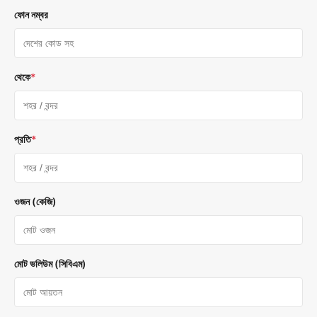
ফোন নম্বর
থেকে
*
প্রতি
*
ওজন (কেজি)
মোট ভলিউম (সিবিএম)