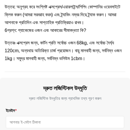
উত্তর: অনুগ্রহ করে সংশ্লিষ্ট এক্সপ্রেস/এয়ারলাইন্স/শিপিং কোম্পানির ওয়েবসাইটে
ক্লিক করুন (আমরা সরবরাহ করব) এবং ট্র্যাকিং নম্বর দিয়ে ট্র্যাক করুন। আমরা
আপনাকে প্রতিদিন এবং সাপ্তাহিক প্রতিক্রিয়াও রাখব।
6প্রশ্ন: প্যাকেজের ওজন এবং আকারের সীমাবদ্ধতা কি?
উত্তরঃ এক্সপ্রেস জন্য, কার্টন প্রতি সর্বোচ্চ ওজন 68kg, এবং সর্বোচ্চ দৈর্ঘ্য
120cm, অন্যথায় অতিরিক্ত চার্জ প্রয়োজন। বায়ু মালবাহী জন্য, সর্বনিম্ন ওজন
1kg। সমুদ্র মালবাহী জন্য, সর্বনিম্ন ভলিউম 1cbm।
দ্রুত লজিস্টিকস উদ্ধৃতি
দ্রুত লজিস্টিক উদ্ধৃতির জন্য প্রাথমিক তথ্য পূরণ করুন
ইমেইল
*