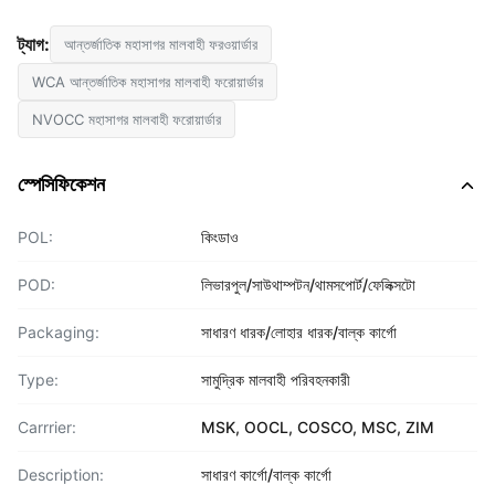
ট্যাগ:
আন্তর্জাতিক মহাসাগর মালবাহী ফরওয়ার্ডার
WCA আন্তর্জাতিক মহাসাগর মালবাহী ফরোয়ার্ডার
NVOCC মহাসাগর মালবাহী ফরোয়ার্ডার
স্পেসিফিকেশন
POL:
কিংডাও
POD:
লিভারপুল/সাউথাম্পটন/থামসপোর্ট/ফেলিক্সটো
Packaging:
সাধারণ ধারক/লোহার ধারক/বাল্ক কার্গো
Type:
সামুদ্রিক মালবাহী পরিবহনকারী
Carrrier:
MSK, OOCL, COSCO, MSC, ZIM
Description:
সাধারণ কার্গো/বাল্ক কার্গো