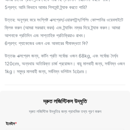
5প্রশ্ন: আমি কিভাবে আমার শিপমেন্ট ট্র্যাক করতে পারি?
উত্তর: অনুগ্রহ করে সংশ্লিষ্ট এক্সপ্রেস/এয়ারলাইন্স/শিপিং কোম্পানির ওয়েবসাইটে
ক্লিক করুন (আমরা সরবরাহ করব) এবং ট্র্যাকিং নম্বর দিয়ে ট্র্যাক করুন। আমরা
আপনাকে প্রতিদিন এবং সাপ্তাহিক প্রতিক্রিয়াও রাখব।
6প্রশ্ন: প্যাকেজের ওজন এবং আকারের সীমাবদ্ধতা কি?
উত্তরঃ এক্সপ্রেস জন্য, কার্টন প্রতি সর্বোচ্চ ওজন 68kg, এবং সর্বোচ্চ দৈর্ঘ্য
120cm, অন্যথায় অতিরিক্ত চার্জ প্রয়োজন। বায়ু মালবাহী জন্য, সর্বনিম্ন ওজন
1kg। সমুদ্র মালবাহী জন্য, সর্বনিম্ন ভলিউম 1cbm।
দ্রুত লজিস্টিকস উদ্ধৃতি
দ্রুত লজিস্টিক উদ্ধৃতির জন্য প্রাথমিক তথ্য পূরণ করুন
ইমেইল
*