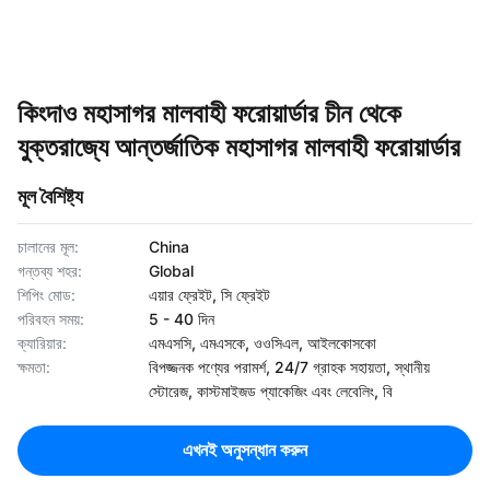
কিংদাও মহাসাগর মালবাহী ফরোয়ার্ডার চীন থেকে
যুক্তরাজ্যে আন্তর্জাতিক মহাসাগর মালবাহী ফরোয়ার্ডার
মূল বৈশিষ্ট্য
চালানের মূল:
China
গন্তব্য শহর:
Global
শিপিং মোড:
এয়ার ফ্রেইট, সি ফ্রেইট
পরিবহন সময়:
5 - 40 দিন
ক্যারিয়ার:
এমএসসি, এমএসকে, ওওসিএল, আইলকোসকো
ক্ষমতা:
বিপজ্জনক পণ্যের পরামর্শ, 24/7 গ্রাহক সহায়তা, স্থানীয়
স্টোরেজ, কাস্টমাইজড প্যাকেজিং এবং লেবেলিং, বি
এখনই অনুসন্ধান করুন