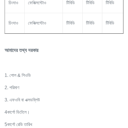
চিংদাও
ফেলিক্সস্টোও
টিবিডি
টিবিডি
টিবিডি
চিংদাও
ফেলিক্সস্টোও
টিবিডি
টিবিডি
টিবিডি
আমাদের তথ্য দরকার
1. পোল & পিওডি
2. পরিমাণ
3. এফওবি বা এক্সডব্লিউ
4কার্গো ডিটেলে।
5কার্গো রেডি তারিখ