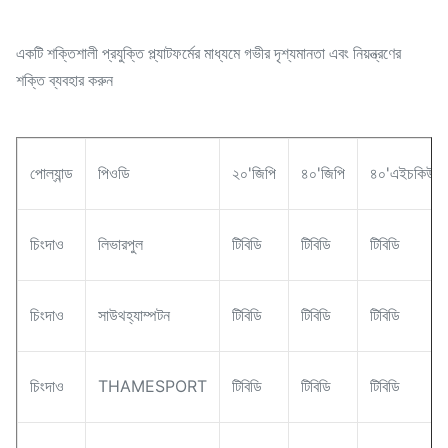
একটি শক্তিশালী প্রযুক্তি প্ল্যাটফর্মের মাধ্যমে গভীর দৃশ্যমানতা এবং নিয়ন্ত্রণের
শক্তি ব্যবহার করুন
পোল্যান্ড
পিওডি
২০'জিপি
৪০'জিপি
৪০'এইচকিউ
চিংদাও
লিভারপুল
টিবিডি
টিবিডি
টিবিডি
চিংদাও
সাউথহ্যাম্পটন
টিবিডি
টিবিডি
টিবিডি
চিংদাও
THAMESPORT
টিবিডি
টিবিডি
টিবিডি