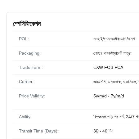
স্পেসিফিকেশন
POL:
সাংহাই/শেনজেন/কিংডাও/নানশা
Packaging:
লোহার ধারক/প্যালেট মাত্রা
Trade Term:
EXW FOB FCA
Carrier:
এমএসসি, এমএসকে, ওওসিএল
Price Validity:
5y/m/d - 7y/m/d
Ability:
বিপজ্জনক পণ্য পরামর্শ, 24/7 গ্র
Transit Time (Days):
30 - 40 দিন