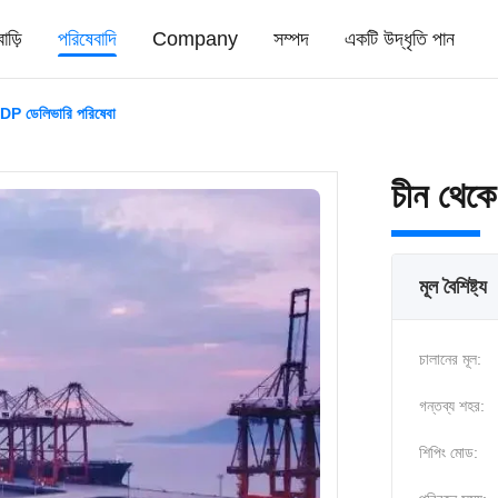
বাড়ি
পরিষেবাদি
Company
সম্পদ
একটি উদ্ধৃতি পান
DP ডেলিভারি পরিষেবা
চীন থেক
মূল বৈশিষ্ট্য
চালানের মূল:
গন্তব্য শহর:
শিপিং মোড: