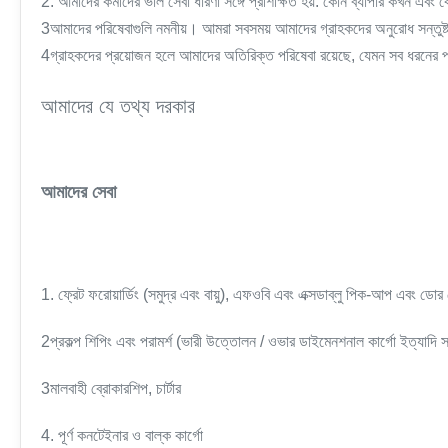
2. আমাদের কর্মীদের ভাল সেবা ধারণা সঙ্গে প্রশিক্ষিত হয়. কোন ব্যাপার কখন এবং কো
3আমাদের পরিষেবাগুলি নমনীয়। আমরা সবসময় আমাদের গ্রাহকদের অনুরোধ সন্তুষ্ট
4গ্রাহকদের প্রয়োজন হলে আমাদের অতিরিক্ত পরিষেবা রয়েছে, যেমন সব ধরনের পণ্
আমাদের যে তথ্য দরকার
আমাদের সেবা
1. ফ্রেট ফরোয়ার্ডিং (সমুদ্র এবং বায়ু), এফওবি এবং এক্সডাব্লু পিক-আপ এবং ডোর ড
2প্রকল্প শিপিং এবং পরামর্শ (ভারী উত্তোলন / ওভার ডাইমেনশনাল কার্গো ইত্যাদি 
3মালবাহী ব্রোকারশিপ, চার্টার
4. পূর্ণ কনটেইনার ও বাল্ক কার্গো