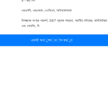
5 - 40 দিন
এমএসসি, এমএসকে, ওওসিএল, আইলকোসকো
বিপজ্জনক পণ্যের পরামর্শ, 24/7 গ্রাহক সহায়তা, স্থানীয় স্টোরেজ, কাস্টমাইজড
এবং লেবেলিং, বি
এ
খ
ন
ই
অ
ন
ু
স
ন
্
ধ
া
ন
ক
র
ু
ন