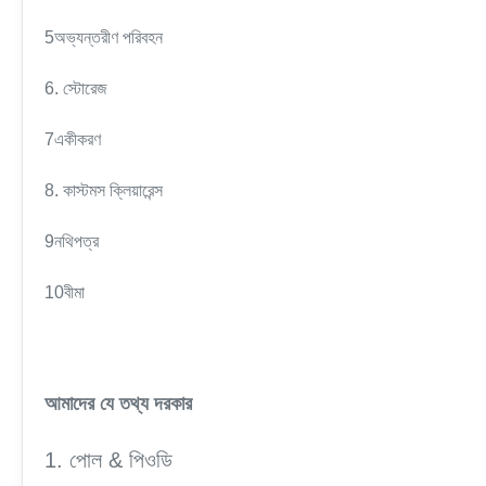
5অভ্যন্তরীণ পরিবহন
6. স্টোরেজ
7একীকরণ
8. কাস্টমস ক্লিয়ারেন্স
9নথিপত্র
10বীমা
আমাদের যে তথ্য দরকার
1. পোল & পিওডি