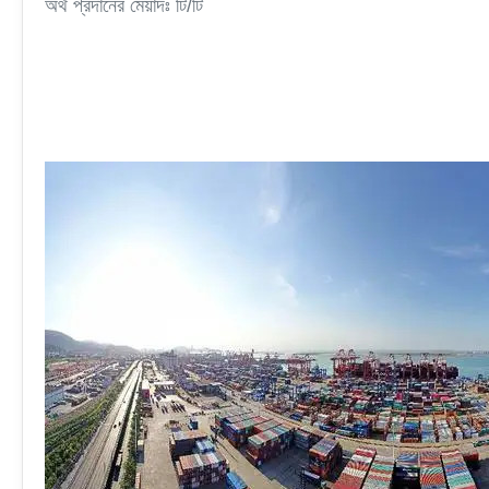
অর্থ প্রদানের মেয়াদঃ টি/টি