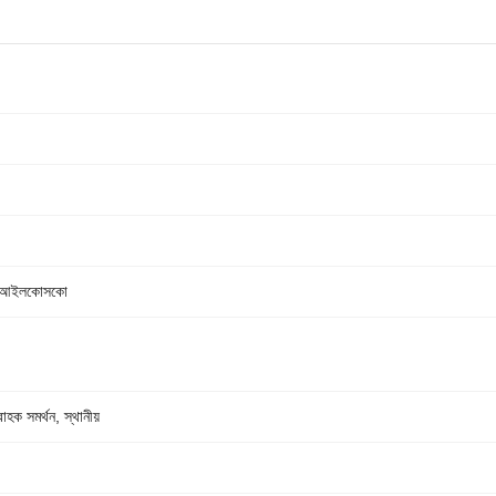
, আইলকোসকো
াহক সমর্থন, স্থানীয়