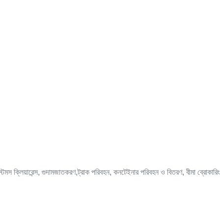
কাস্টমস ক্লিয়ারেন্স, গুদামজাতকরণ,ট্রাক পরিবহন, কনটেইনার পরিবহন ও বিতরণ, বীমা ব্রোকার