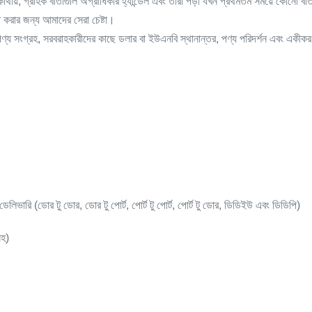
থায়, গ্রাহক বার্তাগুলি অগ্রাধিকার হ্যান্ডেল এবং তারা পড়া যখন প্রথমতম সময়ে কোনো বার্
 করার জন্য আমাদের সেরা চেষ্টা।
য সংগ্রহ, সরবরাহকারীদের কাছে ডলার বা ইউএনবি স্থানান্তর, পণ্য পরিদর্শন এবং একীকরণ
েলিভারি (ডোর টু ডোর, ডোর টু পোর্ট, পোর্ট টু পোর্ট, পোর্ট টু ডোর, ডিডিইউ এবং ডিডিপি)
সহ)