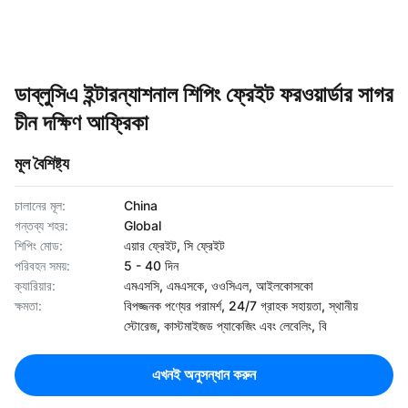
ডাব্লুসিএ ইন্টারন্যাশনাল শিপিং ফ্রেইট ফরওয়ার্ডার সাগর
চীন দক্ষিণ আফ্রিকা
মূল বৈশিষ্ট্য
চালানের মূল:
China
গন্তব্য শহর:
Global
শিপিং মোড:
এয়ার ফ্রেইট, সি ফ্রেইট
পরিবহন সময়:
5 - 40 দিন
ক্যারিয়ার:
এমএসসি, এমএসকে, ওওসিএল, আইলকোসকো
ক্ষমতা:
বিপজ্জনক পণ্যের পরামর্শ, 24/7 গ্রাহক সহায়তা, স্থানীয়
স্টোরেজ, কাস্টমাইজড প্যাকেজিং এবং লেবেলিং, বি
এখনই অনুসন্ধান করুন