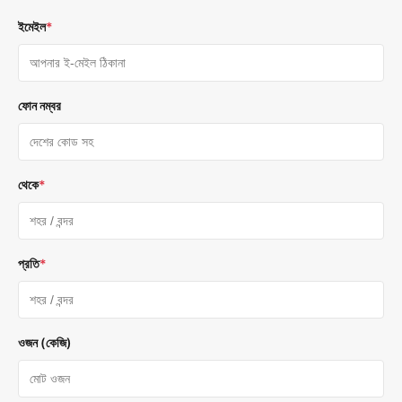
ইমেইল
*
ফোন নম্বর
থেকে
*
প্রতি
*
ওজন (কেজি)