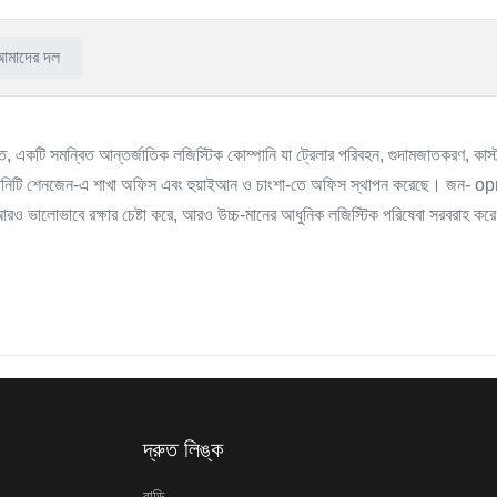
আমাদের দল
ঠিত, একটি সমন্বিত আন্তর্জাতিক লজিস্টিক কোম্পানি যা ট্রেলার পরিবহন, গুদামজাতকরণ, কাস্
নিটি শেনজেন-এ শাখা অফিস এবং হুয়াইআন ও চাংশা-তে অফিস স্থাপন করেছে। জন- ориент
্থ আরও ভালোভাবে রক্ষার চেষ্টা করে, আরও উচ্চ-মানের আধুনিক লজিস্টিক পরিষেবা সরবরাহ কর
দ্রুত লিঙ্ক
বাড়ি