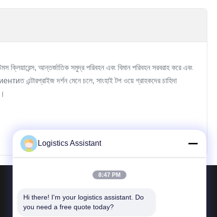
টমস ক্লিয়ারেন্স, আন্তর্জাতিক সমুদ্র পরিবহন এবং বিমান পরিবহন সরবরাহ করে এবং
иত এন্টারপ্রাইজ দর্শন মেনে চলে, সাংহাই টপ ওয়ে গ্রাহকদের চাহিদা
ে।
Logistics Assistant
8:47 PM
আমাদের সাথে যোগাযোগ করুন
Hi there! I'm your logistics assistant. Do 
you need a free quote today?