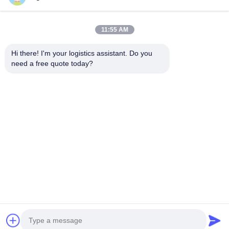
11:55 AM
আমাদের বেছে নাও এবং তুমি আমাদের কখনো ভুলবে না
Hi there! I'm your logistics assistant. Do you 
need a free quote today?
দ্রুত লিঙ্ক
আমাদের সাথে যোগাযোগ করুন
বাড়ি
ইমেইল:
logisticte@maoyt.com
পরিষেবাদি
টেলি:
0086-400 112 6656-11
আমাদের সম্পর্কে
আমাদের অনুসরণ করো
খবর
মামলা
© 2025 SHANGHAI TOP WAY INTERNATIONAL TRANSPORT CO.,LTD. All
Rights Reserved.