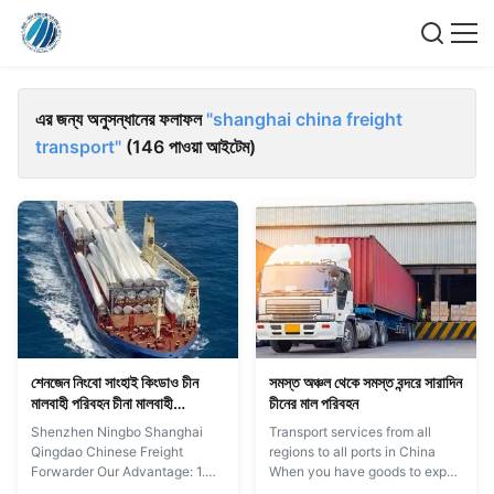
এর জন্য অনুসন্ধানের ফলাফল
"shanghai china freight
transport"
(146 পাওয়া আইটেম)
শেনজেন নিংবো সাংহাই কিংডাও চীন
সমস্ত অঞ্চল থেকে সমস্ত বন্দরে সারাদিন
মালবাহী পরিবহন চীনা মালবাহী
চীনের মাল পরিবহন
ফরোয়ার্ডার
Shenzhen Ningbo Shanghai
Transport services from all
Qingdao Chinese Freight
regions to all ports in China
Forwarder Our Advantage: 1.
When you have goods to export
Provide competitive ocean and
to foreign countries or import