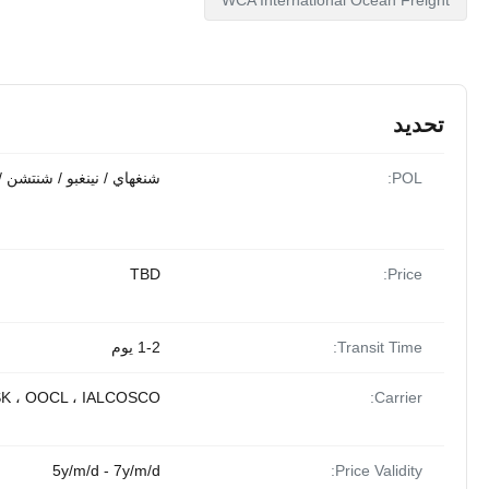
WCA International Ocean Freight
تحديد
POL:
شنغهاي / نينغبو / شنتشن / 
TBD
Price:
Transit Time:
1-2 يوم
K ، OOCL ، IALCOSCO
Carrier:
5y/m/d - 7y/m/d
Price Validity: