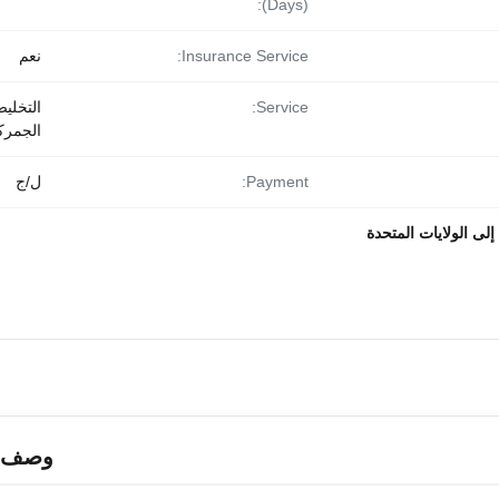
(Days):
Insurance Service:
نعم
Service:
التخلي
الجمر
Payment:
ل/ج
ى الولايات المتحدة
وصف ا