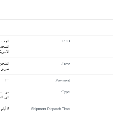
POD:
الولايا
المتحدة
الأمريك
Tpye:
الشحن
طريق ا
TT
Payment:
Type:
من الب
إلى الب
Shipment Dispatch Time
5 أيام