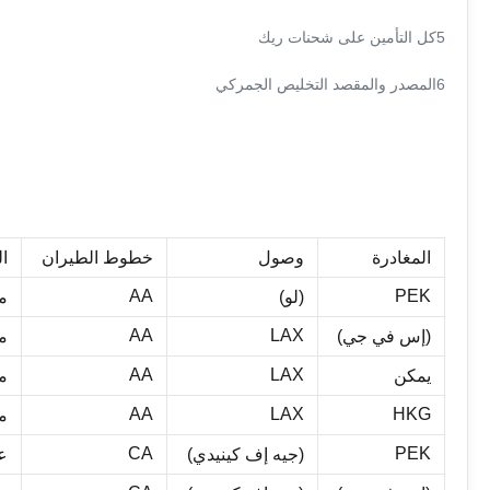
5كل التأمين على شحنات ريك
6المصدر والمقصد التخليص الجمركي
المغادرة
وصول
خطوط الطيران
ا
AA
PEK
(لو)
م
AA
LAX
(إس في جي)
م
AA
LAX
يمكن
م
AA
LAX
HKG
م
CA
PEK
(جيه إف كينيدي)
عب