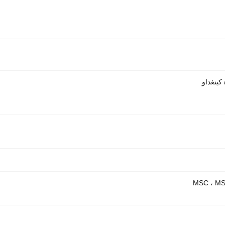
كينغداو
MSC ، MS